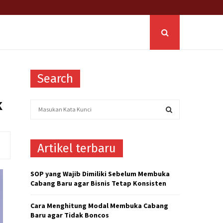
Search
k
S
e
a
S
r
Artikel terbaru
c
E
h
f
A
SOP yang Wajib Dimiliki Sebelum Membuka
o
Cabang Baru agar Bisnis Tetap Konsisten
r
R
:
Cara Menghitung Modal Membuka Cabang
C
Baru agar Tidak Boncos