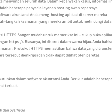
 menyimpan seluruh data. Dalam kebanyakan kasus, informasi in
adalah beberapa penyedia layanan hosting awan tepercaya
software akuntansi Anda meng-hosting aplikasi di server mereka
gkah-langkah keamanan yang mereka ambil untuk melindungi data
si HTTPS. Sangat mudah untuk memeriksa ini – cukup buka aplika
ngan https: //. Biasanya, ini disorot dalam warna hijau. Anda bahk
eamanan. Protokol HTTPS memastikan bahwa data yang ditransfe
e tersebut dienkripsi dan tidak dapat dilihat oleh peretas.
 butuhkan dalam software akuntansi Anda. Berikut adalah beberap
si terbaik.
uk dan
overhead