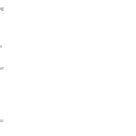
ng
an
ur
si