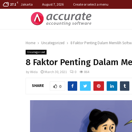
C
Jakarta
August 7, 2026
Create or select a menu
27.1
Home
Uncategorized
8 Faktor Penting Dalam Memilih Softw
Uncategorized
8 Faktor Penting Dalam Me
by
Wida
March 30, 2021
0
864
SHARE
0