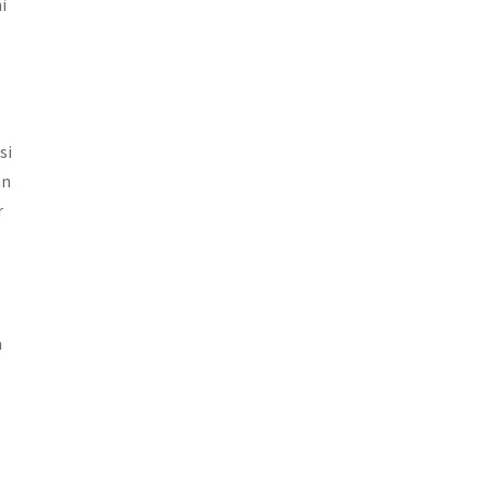
i
si
an
r
a