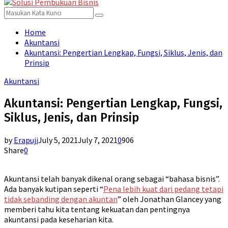
for:
Menu
Search
Search
for:
Home
Akuntansi
Akuntansi: Pengertian Lengkap, Fungsi, Siklus, Jenis, dan
Prinsip
Akuntansi
Akuntansi: Pengertian Lengkap, Fungsi,
Siklus, Jenis, dan Prinsip
by
Erapuji
July 5, 2021
July 7, 2021
0
906
Share
0
Akuntansi telah banyak dikenal orang sebagai “bahasa bisnis”.
Ada banyak kutipan seperti “
Pena lebih kuat dari pedang tetapi
tidak sebanding dengan akuntan
” oleh Jonathan Glancey yang
memberi tahu kita tentang kekuatan dan pentingnya
akuntansi pada keseharian kita.