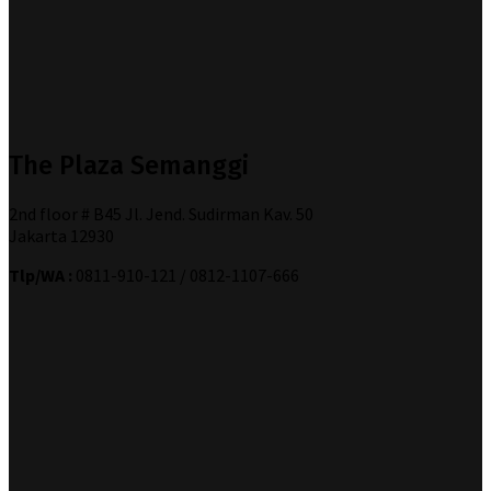
The Plaza Semanggi
2nd floor # B45 Jl. Jend. Sudirman Kav. 50
Jakarta 12930
Tlp/WA :
0811-910-121 / 0812-1107-666