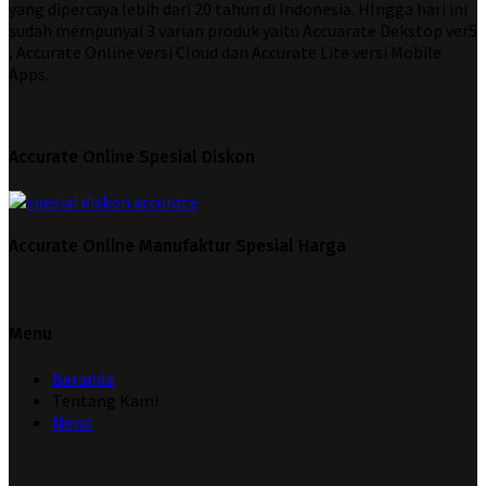
yang dipercaya lebih dari 20 tahun di Indonesia. HIngga hari ini
sudah mempunyai 3 varian produk yaitu Accuarate Dekstop ver5
, Accurate Online versi Cloud dan Accurate Lite versi Mobile
Apps.
Accurate Online Spesial Diskon
Accurate Online Manufaktur Spesial Harga
Menu
Beranda
Tentang Kami
News