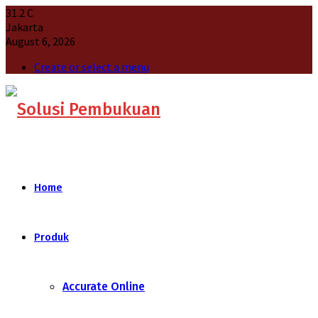
31.2
C
Jakarta
August 6, 2026
Create or select a menu
Home
Produk
Accurate Online