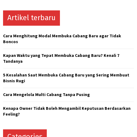
a
S
r
c
Artikel terbaru
E
h
f
A
o
Cara Menghitung Modal Membuka Cabang Baru agar Tidak
r
R
Boncos
:
C
Kapan Waktu yang Tepat Membuka Cabang Baru? Kenali 7
Tandanya
H
5 Kesalahan Saat Membuka Cabang Baru yang Sering Membuat
Bisnis Rugi
Cara Mengelola Multi Cabang Tanpa Pusing
Kenapa Owner Tidak Boleh Mengambil Keputusan Berdasarkan
Feeling?
Categories