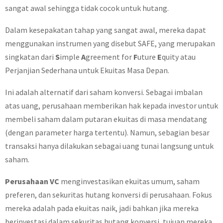
sangat awal sehingga tidak cocok untuk hutang.
Dalam kesepakatan tahap yang sangat awal, mereka dapat
menggunakan instrumen yang disebut SAFE, yang merupakan
singkatan dari
S
imple
A
greement for
F
uture
E
quity atau
Perjanjian Sederhana untuk Ekuitas Masa Depan.
Ini adalah alternatif dari saham konversi. Sebagai imbalan
atas uang, perusahaan memberikan hak kepada investor untuk
membeli saham dalam putaran ekuitas di masa mendatang
(dengan parameter harga tertentu). Namun, sebagian besar
transaksi hanya dilakukan sebagai uang tunai langsung untuk
saham.
Perusahaan VC
menginvestasikan ekuitas umum, saham
preferen, dan sekuritas hutang konversi di perusahaan. Fokus
mereka adalah pada ekuitas naik, jadi bahkan jika mereka
berinvestasi dalam sekuritas hutang konversi, tujuan mereka