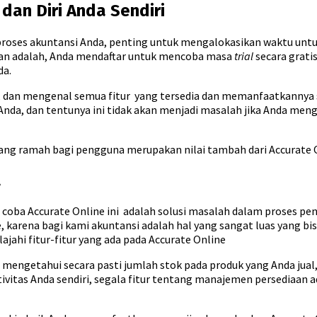
dan Diri Anda Sendiri
 proses akuntansi Anda, penting untuk mengalokasikan waktu unt
kan adalah, Anda mendaftar untuk mencoba masa
trial
secara grati
da.
an mengenal semua fitur yang tersedia dan memanfaatkannya sec
Anda, dan tentunya ini tidak akan menjadi masalah jika Anda meng
ng ramah bagi pengguna merupakan nilai tambah dari Accurate O
a
i coba Accurate Online ini adalah solusi masalah dalam proses p
ine, karena bagi kami akuntansi adalah hal yang sangat luas ya
jahi fitur-fitur yang ada pada Accurate Online
Anda mengetahui secara pasti jumlah stok pada produk yang Anda ju
tas Anda sendiri, segala fitur tentang manajemen persediaan adala