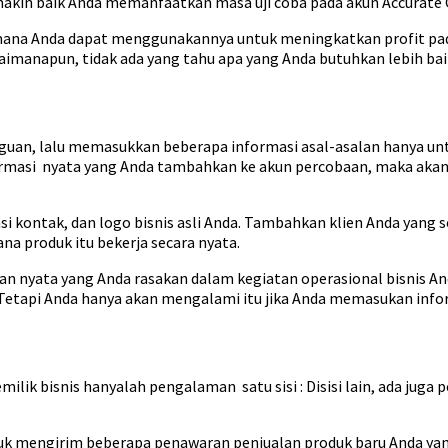
emakin baik Anda memanfaatkan masa uji coba pada akun Accurate 
mana Anda dapat menggunakannya untuk meningkatkan profit pada 
manapun, tidak ada yang tahu apa yang Anda butuhkan lebih baik 
guan, lalu memasukkan beberapa informasi asal-asalan hanya unt
formasi nyata yang Anda tambahkan ke akun percobaan, maka akan
si kontak, dan logo bisnis asli Anda. Tambahkan klien Anda yang
ana produk itu bekerja secara nyata.
nyata yang Anda rasakan dalam kegiatan operasional bisnis An
etapi Anda hanya akan mengalami itu jika Anda memasukan infor
k bisnis hanyalah pengalaman satu sisi : Disisi lain, ada juga 
k mengirim beberapa penawaran penjualan produk baru Anda yang 