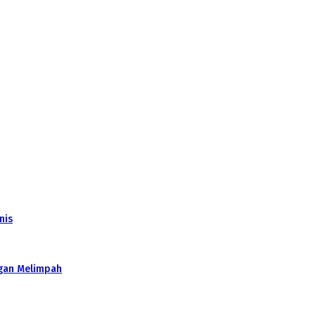
nis
gan Melimpah