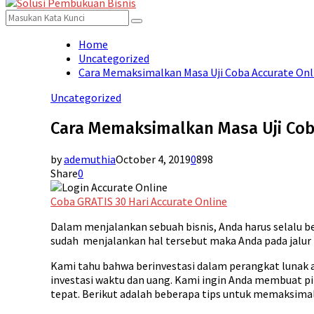
for:
Menu
Search
Search
for:
Home
Uncategorized
Cara Memaksimalkan Masa Uji Coba Accurate Onl
Uncategorized
Cara Memaksimalkan Masa Uji Coba
by
ademuthia
October 4, 2019
0
898
Share
0
Coba GRATIS 30 Hari Accurate Online
Dalam menjalankan sebuah bisnis, Anda harus selalu be
sudah menjalankan hal tersebut maka Anda pada jalur
Kami tahu bahwa berinvestasi dalam perangkat lunak a
investasi waktu dan uang. Kami ingin Anda membuat pil
tepat. Berikut adalah beberapa tips untuk memaksimalk