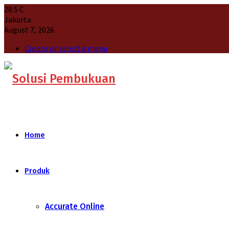
28.5
C
Jakarta
August 7, 2026
Create or select a menu
Home
Produk
Accurate Online