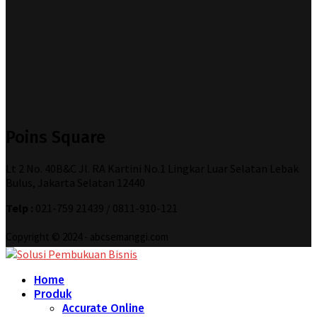
Poins Square
Lt 2 No. 40B&C Jl. RA Kartini No.1 Lingkar Luar Selatan Lebak
Bulus, Jakarta Selatan 12440
Telp :
021-759 21439 / 0811-910-121
Copyright © 2024 - abcsemanggi.com
Home
Produk
Accurate Online