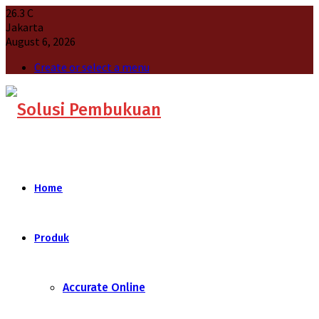
26.3
C
Jakarta
August 6, 2026
Create or select a menu
Home
Produk
Accurate Online