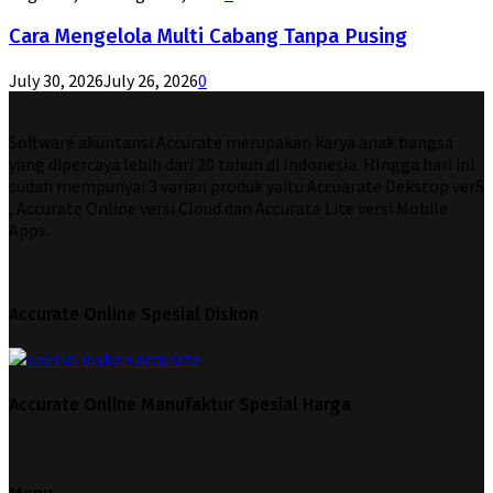
Cara Mengelola Multi Cabang Tanpa Pusing
July 30, 2026
July 26, 2026
0
Software akuntansi Accurate merupakan karya anak bangsa
yang dipercaya lebih dari 20 tahun di Indonesia. HIngga hari ini
sudah mempunyai 3 varian produk yaitu Accuarate Dekstop ver5
, Accurate Online versi Cloud dan Accurate Lite versi Mobile
Apps.
Accurate Online Spesial Diskon
Accurate Online Manufaktur Spesial Harga