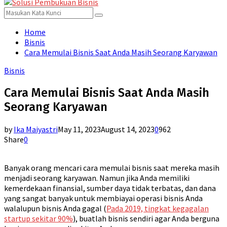
for:
Menu
Search
Search
for:
Home
Bisnis
Cara Memulai Bisnis Saat Anda Masih Seorang Karyawan
Bisnis
Cara Memulai Bisnis Saat Anda Masih
Seorang Karyawan
by
Ika Maiyastri
May 11, 2023
August 14, 2023
0
962
Share
0
Banyak orang mencari cara memulai bisnis saat mereka masih
menjadi seorang karyawan. Namun jika Anda memiliki
kemerdekaan finansial, sumber daya tidak terbatas, dan dana
yang sangat banyak untuk membiayai operasi bisnis Anda
walalupun bisnis Anda gagal (
Pada 2019, tingkat kegagalan
startup sekitar 90%
), buatlah bisnis sendiri agar Anda berguna