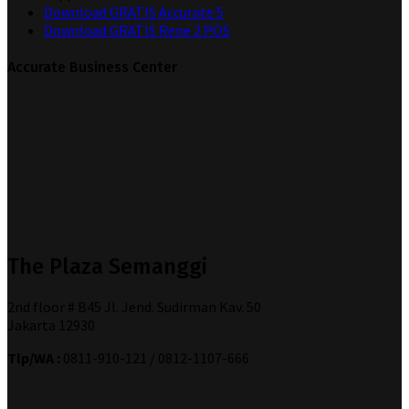
Download GRATIS Accurate 5
Download GRATIS Rene 2 POS
Accurate Business Center
The Plaza Semanggi
2nd floor # B45 Jl. Jend. Sudirman Kav. 50
Jakarta 12930
Tlp/WA :
0811-910-121 / 0812-1107-666