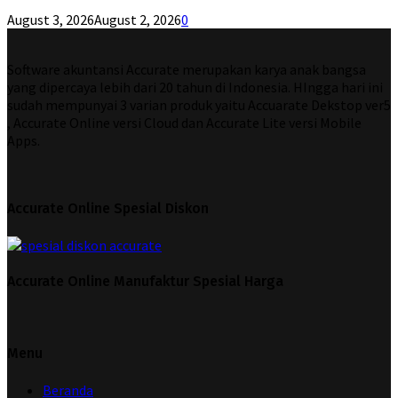
August 3, 2026
August 2, 2026
0
Software akuntansi Accurate merupakan karya anak bangsa
yang dipercaya lebih dari 20 tahun di Indonesia. HIngga hari ini
sudah mempunyai 3 varian produk yaitu Accuarate Dekstop ver5
, Accurate Online versi Cloud dan Accurate Lite versi Mobile
Apps.
Accurate Online Spesial Diskon
Accurate Online Manufaktur Spesial Harga
Menu
Beranda