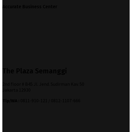
Accurate Business Center
The Plaza Semanggi
2nd floor # B45 Jl. Jend. Sudirman Kav. 50
Jakarta 12930
Tlp/WA :
0811-910-121 / 0812-1107-666