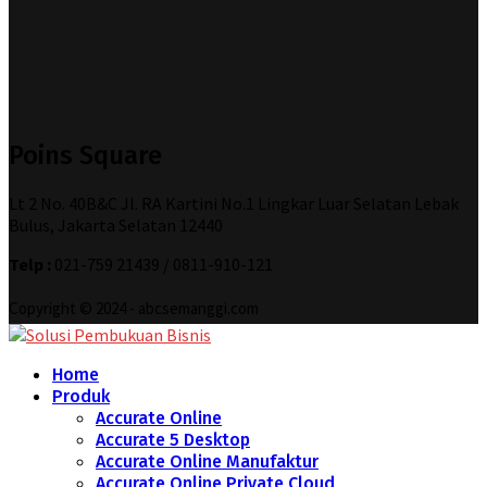
Poins Square
Lt 2 No. 40B&C Jl. RA Kartini No.1 Lingkar Luar Selatan Lebak
Bulus, Jakarta Selatan 12440
Telp :
021-759 21439 / 0811-910-121
Copyright © 2024 - abcsemanggi.com
Home
Produk
Accurate Online
Accurate 5 Desktop
Accurate Online Manufaktur
Accurate Online Private Cloud