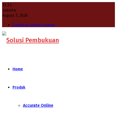
31.3
C
Jakarta
August 7, 2026
Create or select a menu
Home
Produk
Accurate Online