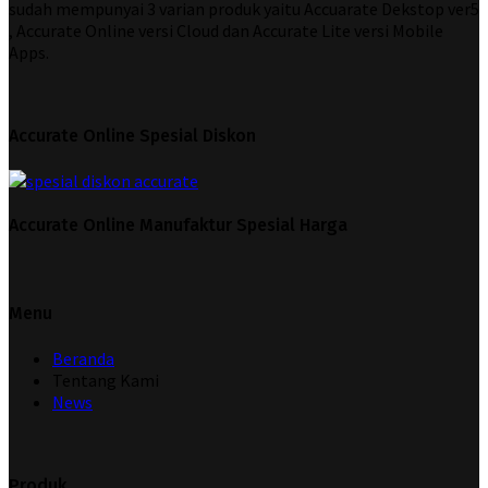
sudah mempunyai 3 varian produk yaitu Accuarate Dekstop ver5
, Accurate Online versi Cloud dan Accurate Lite versi Mobile
Apps.
Accurate Online Spesial Diskon
Accurate Online Manufaktur Spesial Harga
Menu
Beranda
Tentang Kami
News
Produk