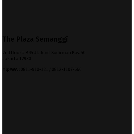
The Plaza Semanggi
2nd floor # B45 Jl. Jend. Sudirman Kav. 50
Jakarta 12930
Tlp/WA :
0811-910-121 / 0812-1107-666