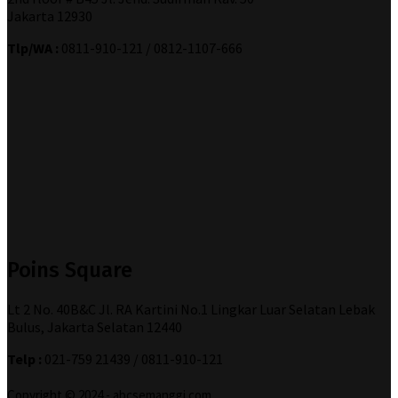
Jakarta 12930
Tlp/WA :
0811-910-121 / 0812-1107-666
Poins Square
Lt 2 No. 40B&C Jl. RA Kartini No.1 Lingkar Luar Selatan Lebak
Bulus, Jakarta Selatan 12440
Telp :
021-759 21439 / 0811-910-121
Copyright © 2024 - abcsemanggi.com