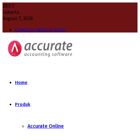
28.5
C
Jakarta
August 7, 2026
Create or select a menu
Home
Produk
Accurate Online