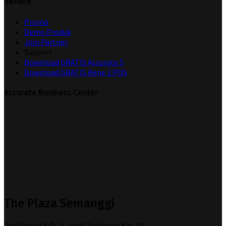
Service
Promo
Demo Produk
Join Partner
Support
Download GRATIS Accurate 5
Download GRATIS Rene 2 POS
Accurate Business Center
The Plaza Semanggi
2nd floor # B45 Jl. Jend. Sudirman Kav. 50