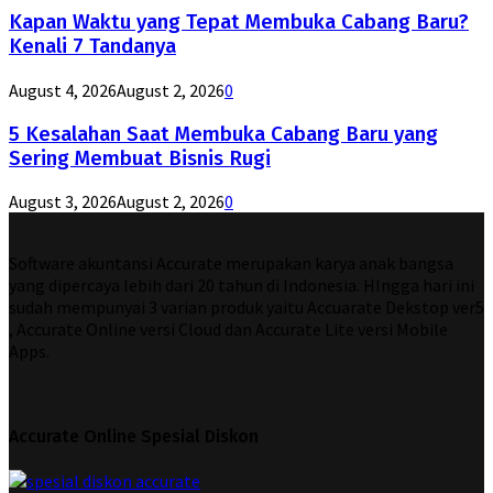
Kapan Waktu yang Tepat Membuka Cabang Baru?
Kenali 7 Tandanya
August 4, 2026
August 2, 2026
0
5 Kesalahan Saat Membuka Cabang Baru yang
Sering Membuat Bisnis Rugi
August 3, 2026
August 2, 2026
0
Software akuntansi Accurate merupakan karya anak bangsa
yang dipercaya lebih dari 20 tahun di Indonesia. HIngga hari ini
sudah mempunyai 3 varian produk yaitu Accuarate Dekstop ver5
, Accurate Online versi Cloud dan Accurate Lite versi Mobile
Apps.
Accurate Online Spesial Diskon