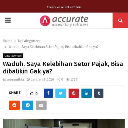
Create or select a menu
PRIMARY
MENU
Home
Uncategorized
Waduh, Saya Kelebihan Setor Pajak, Bisa dibalikin Gak ya?
Uncategorized
Waduh, Saya Kelebihan Setor Pajak, Bisa
dibalikin Gak ya?
by
ademuthia
January 9, 2020
0
1316
SHARE
0