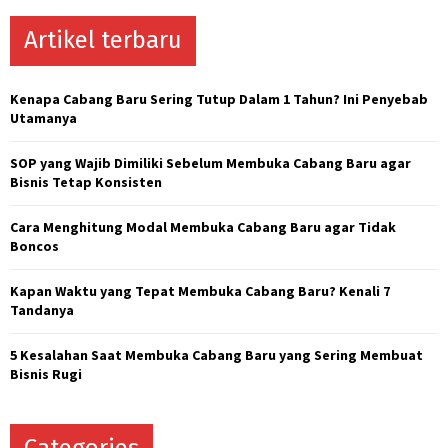
r
c
Artikel terbaru
E
h
f
A
o
Kenapa Cabang Baru Sering Tutup Dalam 1 Tahun? Ini Penyebab
r
R
Utamanya
:
C
SOP yang Wajib Dimiliki Sebelum Membuka Cabang Baru agar
Bisnis Tetap Konsisten
H
Cara Menghitung Modal Membuka Cabang Baru agar Tidak
Boncos
Kapan Waktu yang Tepat Membuka Cabang Baru? Kenali 7
Tandanya
5 Kesalahan Saat Membuka Cabang Baru yang Sering Membuat
Bisnis Rugi
Categories