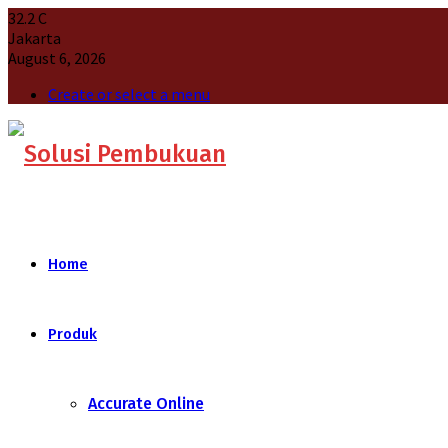
32.2
C
Jakarta
August 6, 2026
Create or select a menu
Home
Produk
Accurate Online