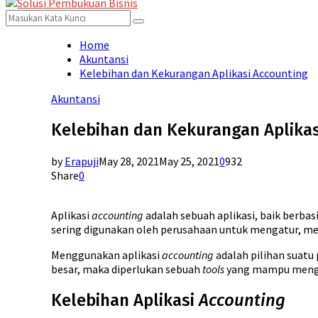
for:
Menu
Search
Search
for:
Home
Akuntansi
Kelebihan dan Kekurangan Aplikasi Accounting
Akuntansi
Kelebihan dan Kekurangan Aplikas
by
Erapuji
May 28, 2021
May 25, 2021
0
932
Share
0
Aplikasi
accounting
adalah sebuah aplikasi, baik berbas
sering digunakan oleh perusahaan untuk mengatur, me
Menggunakan aplikasi
accounting
adalah pilihan suat
besar, maka diperlukan sebuah
tools
yang mampu mengat
Kelebihan Aplikasi
Accounting