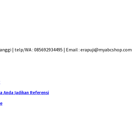
nggi | telp/WA : 085692934495 | Email : erapuji@myabcshop.com
r
a Anda Jadikan Referensi
ne