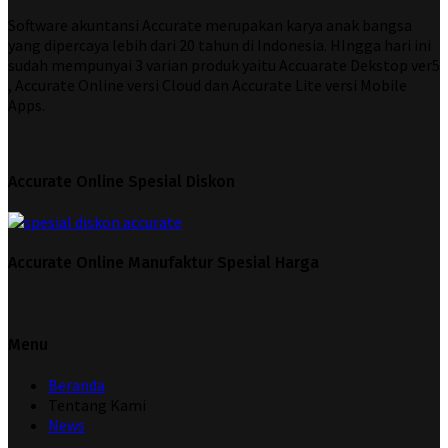
Software akuntansi Accurate merupakan karya anak bangsa
yang dipercaya lebih dari 20 tahun di Indonesia. HIngga hari ini
sudah mempunyai 3 varian produk yaitu Accuarate Dekstop ver5
, Accurate Online versi Cloud dan Accurate Lite versi Mobile
Apps.
Accurate Online Spesial Diskon
Accurate Online Manufaktur Spesial Harga
Menu
Beranda
Tentang Kami
News