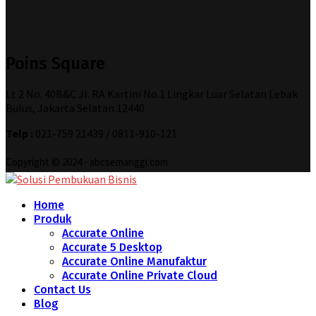
Poins Square
Lt 2 No. 40B&C Jl. RA Kartini No.1 Lingkar Luar Selatan Lebak
Bulus, Jakarta Selatan 12440
Telp :
021-759 21439 / 0811-910-121
Copyright © 2024 - abcsemanggi.com
Home
Produk
Accurate Online
Accurate 5 Desktop
Accurate Online Manufaktur
Accurate Online Private Cloud
Contact Us
Blog