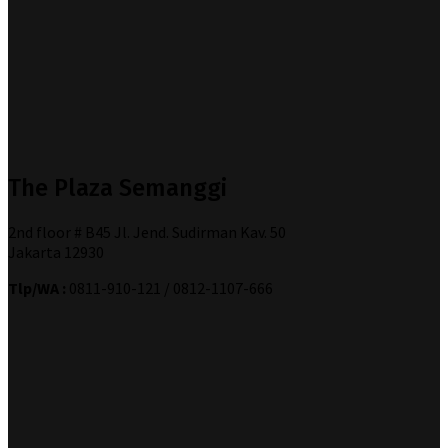
The Plaza Semanggi
2nd floor # B45 Jl. Jend. Sudirman Kav. 50
Jakarta 12930
Tlp/WA :
0811-910-121 / 0812-1107-666