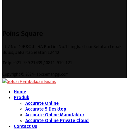
Poins Square
Lt 2 No. 40B&C Jl. RA Kartini No.1 Lingkar Luar Selatan Lebak
Bulus, Jakarta Selatan 12440
Telp :
021-759 21439 / 0811-910-121
Copyright © 2024 - abcsemanggi.com
Home
Produk
Accurate Online
Accurate 5 Desktop
Accurate Online Manufaktur
Accurate Online Private Cloud
Contact Us