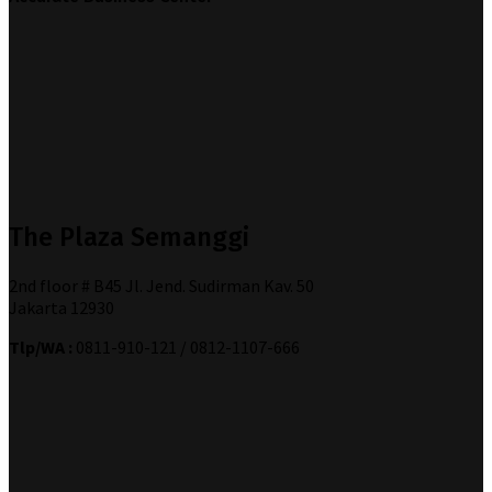
The Plaza Semanggi
2nd floor # B45 Jl. Jend. Sudirman Kav. 50
Jakarta 12930
Tlp/WA :
0811-910-121 / 0812-1107-666