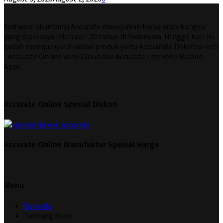
Software akuntansi Accurate merupakan karya anak bangsa
yang dipercaya lebih dari 20 tahun di Indonesia. HIngga hari ini
sudah mempunyai 3 varian produk yaitu Accuarate Dekstop ver5
, Accurate Online versi Cloud dan Accurate Lite versi Mobile
Apps.
Accurate Online Spesial Diskon
Accurate Online Manufaktur Spesial Harga
Menu
Beranda
Tentang Kami