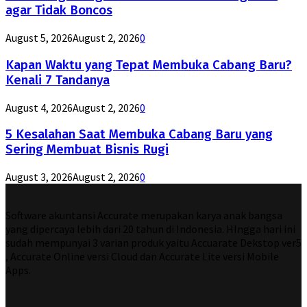
agar Tidak Boncos
August 5, 2026
August 2, 2026
0
Kapan Waktu yang Tepat Membuka Cabang Baru?
Kenali 7 Tandanya
August 4, 2026
August 2, 2026
0
5 Kesalahan Saat Membuka Cabang Baru yang
Sering Membuat Bisnis Rugi
August 3, 2026
August 2, 2026
0
Software akuntansi Accurate merupakan karya anak bangsa
yang dipercaya lebih dari 20 tahun di Indonesia. HIngga hari ini
sudah mempunyai 3 varian produk yaitu Accuarate Dekstop ver5
, Accurate Online versi Cloud dan Accurate Lite versi Mobile
Apps.