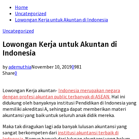
for:
Home
Uncategorized
Lowongan Kerja untuk Akuntan di Indonesia
Uncategorized
Lowongan Kerja untuk Akuntan di
Indonesia
by
ademuthia
November 10, 2019
0
981
Share
0
Lowongan Kerja akuntan-
Indonesia merupakan negara
dengan profesi akuntan public terbanyak di ASEAN.
Hal ini
didukung oleh banyaknya institusi Pendidikan di Indonesia yang
memiliki akreditasi A, sehingga dapat memberikan materi
akuntansi yang baik untuk seluruh anak didik mereka.
Maka tak diragukan lagi ada banyak lulusan akuntansi yang
sangat berkompeten dari
institusi akuntansi terbaik di
Indonesia.
Namun banyak dari lulusan akuntansi yang belum