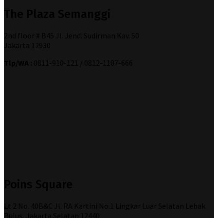
The Plaza Semanggi
2nd floor # B45 Jl. Jend. Sudirman Kav. 50
Jakarta 12930
Tlp/WA :
0811-910-121 / 0812-1107-666
Poins Square
Lt 2 No. 40B&C Jl. RA Kartini No.1 Lingkar Luar Selatan Lebak
Bulus, Jakarta Selatan 12440