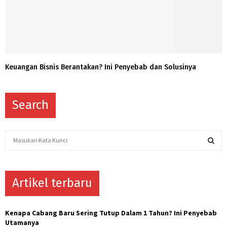
Keuangan Bisnis Berantakan? Ini Penyebab dan Solusinya
Search
S
e
a
S
r
c
Artikel terbaru
E
h
f
A
o
Kenapa Cabang Baru Sering Tutup Dalam 1 Tahun? Ini Penyebab
r
R
Utamanya