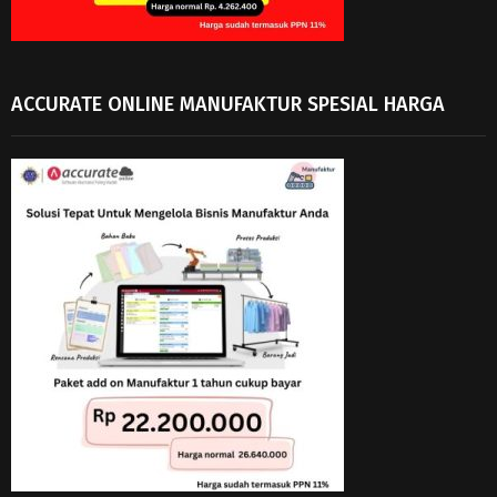
ACCURATE ONLINE MANUFAKTUR SPESIAL HARGA