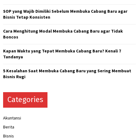
:
C
SOP yang Wajib Dimiliki Sebelum Membuka Cabang Baru agar
Bisnis Tetap Konsisten
H
Cara Menghitung Modal Membuka Cabang Baru agar Tidak
Boncos
Kapan Waktu yang Tepat Membuka Cabang Baru? Kenali 7
Tandanya
5 Kesalahan Saat Membuka Cabang Baru yang Sering Membuat
Bisnis Rugi
Categories
Akuntansi
Berita
Bisnis