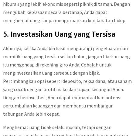
hiburan yang lebih ekonomis seperti piknik di taman. Dengan
mengubah kebiasaan secara bertahap, Anda dapat
menghemat uang tanpa mengorbankan kenikmatan hidup.
5. Investasikan Uang yang Tersisa
Akhirnya, ketika Anda berhasil mengurangi pengeluaran dan
memiliki uang yang tersisa setiap bulan, jangan biarkan uang
itu mengendap di rekening giro Anda. Cobalah untuk
menginvestasikan uang tersebut dengan bijak.
Pertimbangkan opsi seperti deposito, reksa dana, atau saham
yang cocok dengan profil risiko dan tujuan keuangan Anda.
Dengan berinvestasi, Anda dapat memanfaatkan potensi
pertumbuhan keuangan dan membantu membangun
tabungan Anda lebih cepat.
Menghemat uang tidak selalu mudah, tetapi dengan
mengikuti panduan ini dan melibatkan diri dalam perubahan