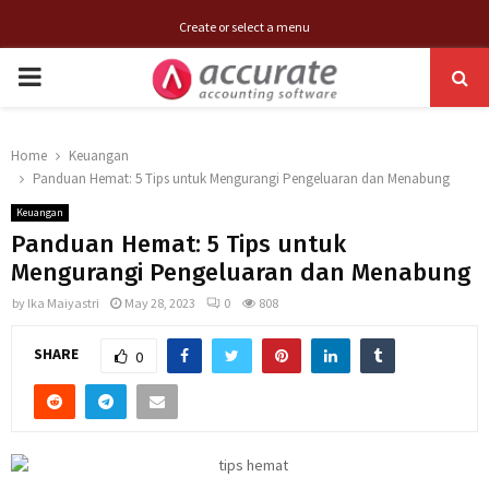
Create or select a menu
PRIMARY
MENU
Home
Keuangan
Panduan Hemat: 5 Tips untuk Mengurangi Pengeluaran dan Menabung
Keuangan
Panduan Hemat: 5 Tips untuk
Mengurangi Pengeluaran dan Menabung
by
Ika Maiyastri
May 28, 2023
0
808
SHARE
0