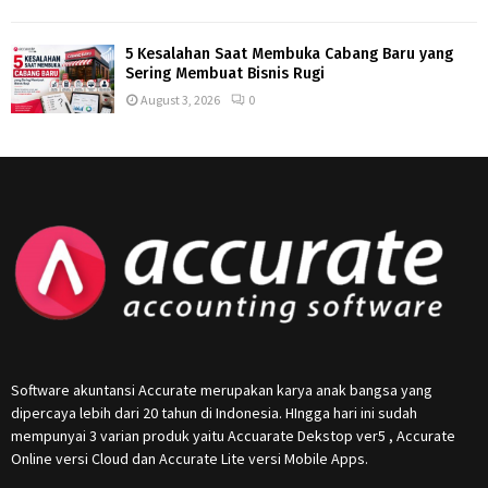
5 Kesalahan Saat Membuka Cabang Baru yang
Sering Membuat Bisnis Rugi
August 3, 2026
0
Software akuntansi Accurate merupakan karya anak bangsa yang
dipercaya lebih dari 20 tahun di Indonesia. HIngga hari ini sudah
mempunyai 3 varian produk yaitu Accuarate Dekstop ver5 , Accurate
Online versi Cloud dan Accurate Lite versi Mobile Apps.