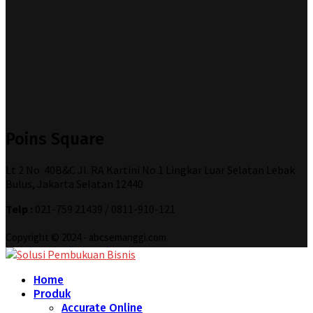
Poins Square
Lt 2 No. 40B&C Jl. RA Kartini No.1 Lingkar Luar Selatan Lebak
Bulus, Jakarta Selatan 12440
Telp :
021-759 21439 / 0811-910-121
Copyright © 2024 - abcsemanggi.com
Home
Produk
Accurate Online