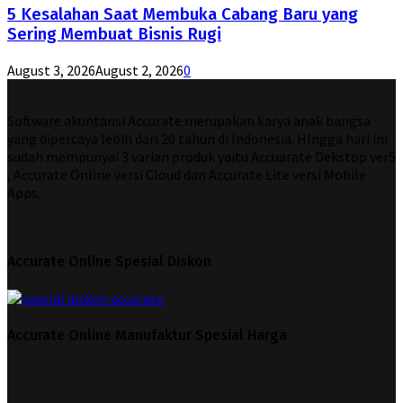
5 Kesalahan Saat Membuka Cabang Baru yang
Sering Membuat Bisnis Rugi
August 3, 2026
August 2, 2026
0
Software akuntansi Accurate merupakan karya anak bangsa
yang dipercaya lebih dari 20 tahun di Indonesia. HIngga hari ini
sudah mempunyai 3 varian produk yaitu Accuarate Dekstop ver5
, Accurate Online versi Cloud dan Accurate Lite versi Mobile
Apps.
Accurate Online Spesial Diskon
Accurate Online Manufaktur Spesial Harga