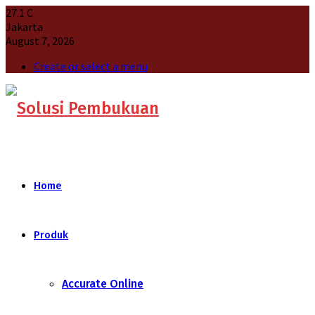
27.1
C
Jakarta
August 7, 2026
Create or select a menu
Home
Produk
Accurate Online