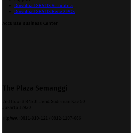
Download GRATIS Accurate 5
Download GRATIS Rene 2 POS
Accurate Business Center
The Plaza Semanggi
2nd floor # B45 Jl. Jend. Sudirman Kav. 50
Jakarta 12930
Tlp/WA :
0811-910-121 / 0812-1107-666