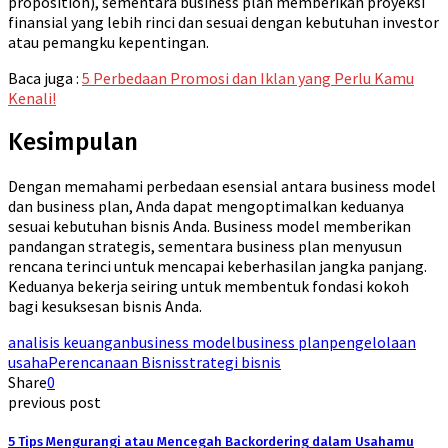
proposition), sementara business plan memberikan proyeksi
finansial yang lebih rinci dan sesuai dengan kebutuhan investor
atau pemangku kepentingan.
Baca juga :
5 Perbedaan Promosi dan Iklan yang Perlu Kamu
Kenali!
Kesimpulan
Dengan memahami perbedaan esensial antara business model
dan business plan, Anda dapat mengoptimalkan keduanya
sesuai kebutuhan bisnis Anda. Business model memberikan
pandangan strategis, sementara business plan menyusun
rencana terinci untuk mencapai keberhasilan jangka panjang.
Keduanya bekerja seiring untuk membentuk fondasi kokoh
bagi kesuksesan bisnis Anda.
analisis keuangan
business model
business plan
pengelolaan
usaha
Perencanaan Bisnis
strategi bisnis
Share
0
previous post
5 Tips Mengurangi atau Mencegah Backordering dalam Usahamu