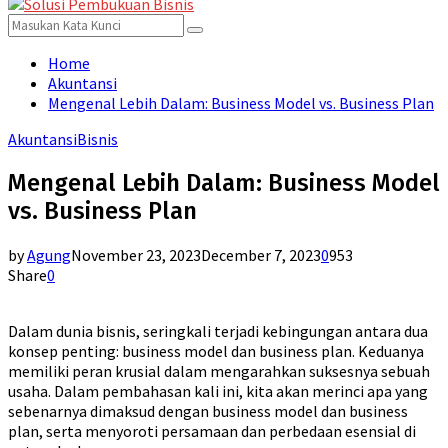
for:
Menu
Search
Search
for:
Home
Akuntansi
Mengenal Lebih Dalam: Business Model vs. Business Plan
Akuntansi
Bisnis
Mengenal Lebih Dalam: Business Model
vs. Business Plan
by
Agung
November 23, 2023
December 7, 2023
0
953
Share
0
Dalam dunia bisnis, seringkali terjadi kebingungan antara dua
konsep penting: business model dan business plan. Keduanya
memiliki peran krusial dalam mengarahkan suksesnya sebuah
usaha. Dalam pembahasan kali ini, kita akan merinci apa yang
sebenarnya dimaksud dengan business model dan business
plan, serta menyoroti persamaan dan perbedaan esensial di