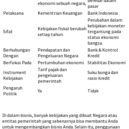
beredar dalam
ekonomi sebuah negara,
pasar
Pelaksana
Kementrian Keuangan
Bank Indonesia
Perubahan dalam
kebijakan moneter
Kebijakan fiskal berubah
Sifat
tergantung pada
setiap tahun.
status ekonomi
bangsa.
Berhubungan
Pendapatan dan
Bank & Kontrol
Dengan
Pengeluaran Negara
Kredit
Berfokus Pada
Pertumbuhan ekonomi
Stabilitas Ekonomi
Tarif pajak dan
Instrument
Suku bunga dan
pengeluaran
Kebijakan
rasio kredit
pemerintah
Pengaruh
Ya
Tidak
Politik
Di dalam bisnis, banyak kebijakan yang dibuat Negara atau
entitas pemerintah yang sebenarnya bisa membantu Anda
untuk mengembangkan bisnis Anda. Selain itu, penggunaan