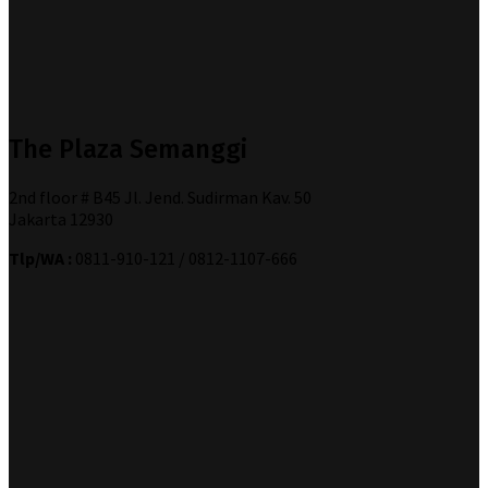
The Plaza Semanggi
2nd floor # B45 Jl. Jend. Sudirman Kav. 50
Jakarta 12930
Tlp/WA :
0811-910-121 / 0812-1107-666