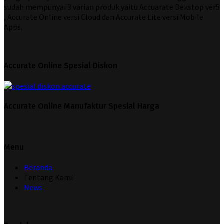
sudah mempunyai 3 varian produk yaitu Accuarate Dekstop ver5
, Accurate Online versi Cloud dan Accurate Lite versi Mobile
Apps.
Accurate Online Spesial Diskon
Accurate Online Manufaktur Spesial Harga
Menu
Beranda
Tentang Kami
News