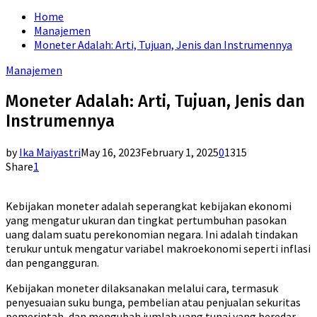
for:
Home
Manajemen
Moneter Adalah: Arti, Tujuan, Jenis dan Instrumennya
Manajemen
Moneter Adalah: Arti, Tujuan, Jenis dan
Instrumennya
by
Ika Maiyastri
May 16, 2023
February 1, 2025
0
1315
Share
1
Kebijakan moneter adalah seperangkat kebijakan ekonomi
yang mengatur ukuran dan tingkat pertumbuhan pasokan
uang dalam suatu perekonomian negara. Ini adalah tindakan
terukur untuk mengatur variabel makroekonomi seperti inflasi
dan pengangguran.
Kebijakan moneter dilaksanakan melalui cara, termasuk
penyesuaian suku bunga, pembelian atau penjualan sekuritas
pemerintah, dan mengubah jumlah uang tunai yang beredar