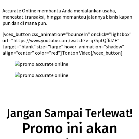
Accurate Online membantu Anda menjalankan usaha,
mencatat transaksi, hingga memantau jalannya bisnis kapan
pun dan di mana pun.
[vcex_button css_animation=”bounceIn” onclick=”lightbox”
url=”https://www.youtube.com/watch?v=q75ptQffdZE”
target=”blank” size=”large” hover_animation=”shadow”
align=”center” color=”red”]Tonton Video[/vcex_button]
Jangan Sampai Terlewat!
Promo ini akan