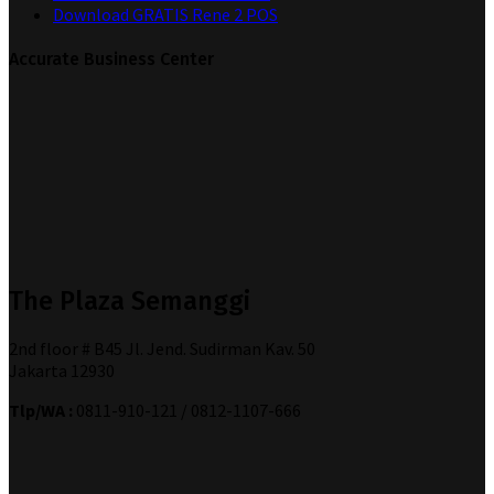
Download GRATIS Rene 2 POS
Accurate Business Center
The Plaza Semanggi
2nd floor # B45 Jl. Jend. Sudirman Kav. 50
Jakarta 12930
Tlp/WA :
0811-910-121 / 0812-1107-666