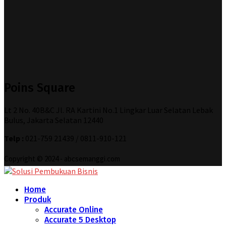
Poins Square
Lt 2 No. 40B&C Jl. RA Kartini No.1 Lingkar Luar Selatan Lebak
Bulus, Jakarta Selatan 12440
Telp :
021-759 21439 / 0811-910-121
Copyright © 2024 - abcsemanggi.com
Home
Produk
Accurate Online
Accurate 5 Desktop