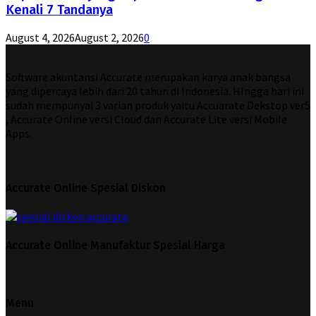
Kenali 7 Tandanya
August 4, 2026
August 2, 2026
0
Software akuntansi Accurate merupakan karya anak bangsa
yang dipercaya lebih dari 20 tahun di Indonesia. HIngga hari ini
sudah mempunyai 3 varian produk yaitu Accuarate Dekstop ver5
, Accurate Online versi Cloud dan Accurate Lite versi Mobile
Apps.
Accurate Online Spesial Diskon
Accurate Online Manufaktur Spesial Harga
Menu