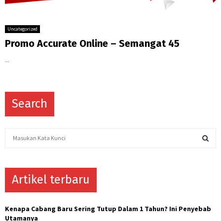
Uncategorized
Promo Accurate Online – Semangat 45
...
Search
S
e
a
S
r
c
Artikel terbaru
E
h
f
A
o
Kenapa Cabang Baru Sering Tutup Dalam 1 Tahun? Ini Penyebab
r
R
Utamanya