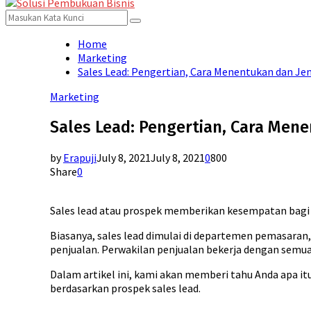
for:
Menu
Search
Search
for:
Home
Marketing
Sales Lead: Pengertian, Cara Menentukan dan Je
Marketing
Sales Lead: Pengertian, Cara Men
by
Erapuji
July 8, 2021
July 8, 2021
0
800
Share
0
Sales lead atau prospek memberikan kesempatan bagi
Biasanya, sales lead dimulai di departemen pemasaran,
penjualan. Perwakilan penjualan bekerja dengan semua
Dalam artikel ini, kami akan memberi tahu Anda apa itu
berdasarkan prospek sales lead.