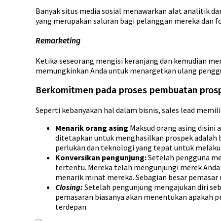
Banyak situs media sosial menawarkan alat analitik da
yang merupakan saluran bagi pelanggan mereka dan fok
Remarketing
Ketika seseorang mengisi keranjang dan kemudian meni
memungkinkan Anda untuk menargetkan ulang penggun
Berkomitmen pada proses pembuatan prosp
Seperti kebanyakan hal dalam bisnis, sales lead memilik
Menarik orang asing
Maksud orang asing disini
ditetapkan untuk menghasilkan prospek adalah b
perlukan dan teknologi yang tepat untuk melaku
Konversikan pengunjung:
Setelah pengguna men
tertentu. Mereka telah mengunjungi merek Anda 
menarik minat mereka. Sebagian besar pemasar 
Closing:
Setelah pengunjung mengajukan diri seba
pemasaran biasanya akan menentukan apakah pro
terdepan.