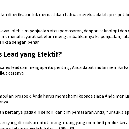
lah diperiksa untuk memastikan bahwa mereka adalah prospek ber
awal oleh tim penjualan atau pemasaran, dengan teknologi dan o
emenuhi syarat sebelum mengembalikannya ke penjualan), atau o
riksa dengan benar.
 Lead yang Efektif?
ales lead dan mengapa itu penting, Anda dapat mulai memikirka
kut caranya:
mpulan prospek, Anda harus memahami kepada siapa Anda menjua
nnya.
h bertanya pada diri sendiri dan tim pemasaran Anda, “Untuk siap
baru yang ditujukan untuk orang-orang yang membeli produk kecan
ngga tahunannya lebih dari 50.000.000.