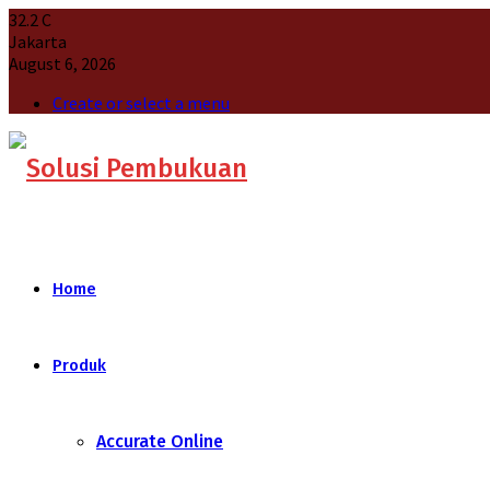
32.2
C
Jakarta
August 6, 2026
Create or select a menu
Home
Produk
Accurate Online