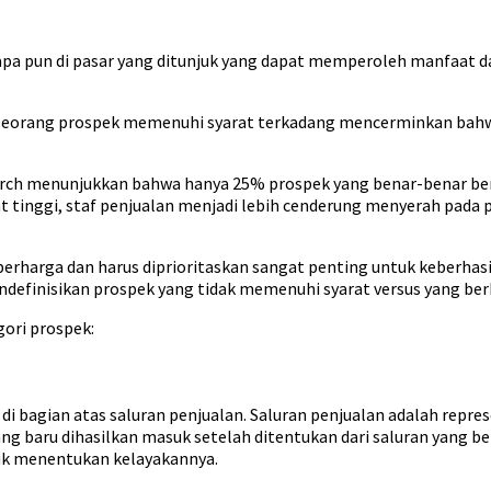
siapa pun di pasar yang ditunjuk yang dapat memperoleh manfaat 
seorang prospek memenuhi syarat terkadang mencerminkan bahw
arch menunjukkan bahwa hanya 25% prospek yang benar-benar berk
 tinggi, staf penjualan menjadi lebih cenderung menyerah pada p
berharga dan harus diprioritaskan sangat penting untuk keberh
efinisikan prospek yang tidak memenuhi syarat versus yang berk
egori prospek:
 bagian atas saluran penjualan. Saluran penjualan adalah represen
g baru dihasilkan masuk setelah ditentukan dari saluran yang be
ntuk menentukan kelayakannya.