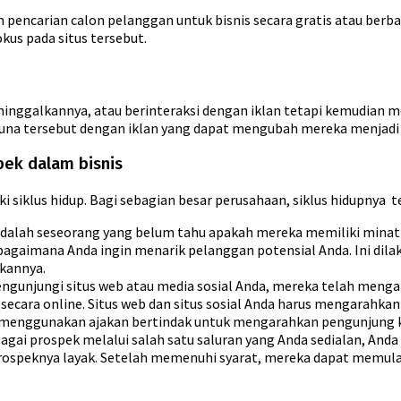
n pencarian calon pelanggan untuk bisnis secara gratis atau ber
us pada situs tersebut.
nggalkannya, atau berinteraksi dengan iklan tetapi kemudian me
a tersebut dengan iklan yang dapat mengubah mereka menjadi 
ek dalam bisnis
i siklus hidup. Bagi sebagian besar perusahaan, siklus hidupnya ter
 adalah seseorang yang belum tahu apakah mereka memiliki minat
agaimana Anda ingin menarik pelanggan potensial Anda. Ini dilak
kannya.
gunjungi situs web atau media sosial Anda, mereka telah meng
secara online. Situs web dan situs sosial Anda harus mengarahka
menggunakan ajakan bertindak untuk mengarahkan pengunjung ke 
gai prospek melalui salah satu saluran yang Anda sedialan, Anda 
speknya layak. Setelah memenuhi syarat, mereka dapat memulai 