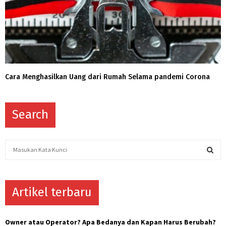
Cara Menghasilkan Uang dari Rumah Selama pandemi Corona
Search
S
e
a
S
r
c
Artikel terbaru
E
h
f
A
o
Owner atau Operator? Apa Bedanya dan Kapan Harus Berubah?