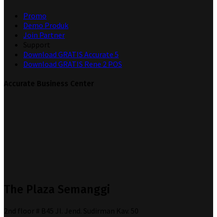
Promo
Demo Produk
Join Partner
Support
Download GRATIS Accurate 5
Download GRATIS Rene 2 POS
Accurate Business Center
The Plaza Semanggi
2nd floor # B45 Jl. Jend. Sudirman Kav. 50