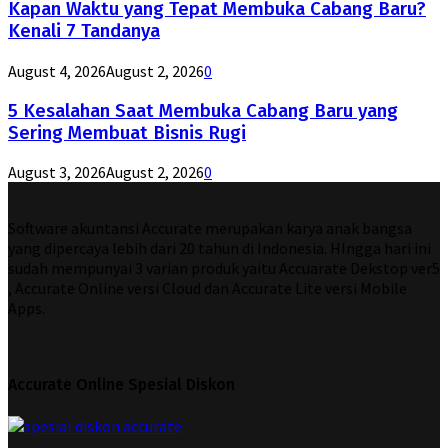
Kapan Waktu yang Tepat Membuka Cabang Baru?
Kenali 7 Tandanya
August 4, 2026
August 2, 2026
0
5 Kesalahan Saat Membuka Cabang Baru yang
Sering Membuat Bisnis Rugi
August 3, 2026
August 2, 2026
0
Software akuntansi Accurate merupakan karya anak bangsa
yang dipercaya lebih dari 20 tahun di Indonesia. HIngga hari ini
sudah mempunyai 3 varian produk yaitu Accuarate Dekstop ver5
, Accurate Online versi Cloud dan Accurate Lite versi Mobile
Apps.
Accurate Online Spesial Diskon