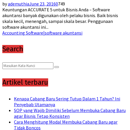
by
ademuthia
June 23, 2016
0
749
Keuntungan ACCURATE 5 untuk Bisnis Anda – Software
akuntansi banyak digunakan oleh pelaku bisnis. Baik bisnis
skala kecil, menengah, sampai skala besar. Penggunaan
software akuntansi ini...
Accounting Software|software akuntansi
Search
Search
Search
for:
Artikel terbaru
Kenapa Cabang Baru Sering Tutup Dalam 1 Tahun? Ini
Penyebab Utamanya
SOP yang Wajib Dimiliki Sebelum Membuka Cabang Baru
agar Bisnis Tetap Konsisten
Cara Menghitung Modal Membuka Cabang Baru agar
Tidak Boncos