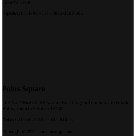
Jakarta 12930
Tlp/WA :
0811-910-121 / 0812-1107-666
Poins Square
Lt 2 No. 40B&C Jl. RA Kartini No.1 Lingkar Luar Selatan Lebak
Bulus, Jakarta Selatan 12440
Telp :
021-759 21439 / 0811-910-121
Copyright © 2024 - abcsemanggi.com