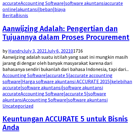
accurate
Accounting Software|software akuntansi
accurate
online|akuntansi|beban|biaya
Berita
Bisnis
Aanwijzing Adalah: Pengertian dan
Tujuannya dalam Proses Procurement
by
Handry
July 3, 2021
July 6, 2021
0
1716
Aanwijzing adalah suatu istilah yang saat ini mungkin masih
jarang di dengar oleh banyak masyarakat karena dari
bahasanya sendiri bukanlah dari bahasa Indonesia, tapi dari...
Accounting Software|accurate 5|accurate accounting
software|Harga software akuntansi ACCURATE 2015|kelebihan
accurate|software akuntansi|software akuntansi
accurate
Accounting Software|accurate 5|software
akuntansi
Accounting Software|software akuntansi
Uncategorized
Keuntungan ACCURATE 5 untuk Bisnis
Anda