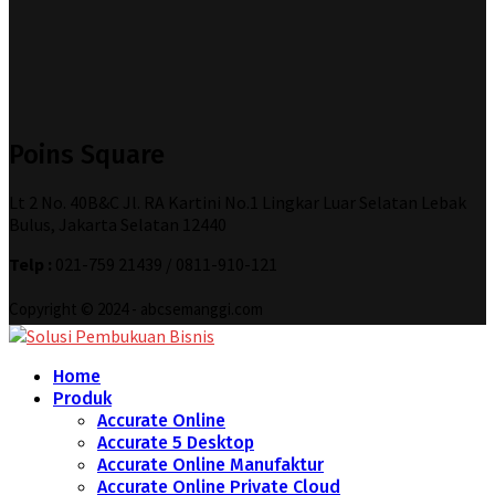
Poins Square
Lt 2 No. 40B&C Jl. RA Kartini No.1 Lingkar Luar Selatan Lebak
Bulus, Jakarta Selatan 12440
Telp :
021-759 21439 / 0811-910-121
Copyright © 2024 - abcsemanggi.com
Home
Produk
Accurate Online
Accurate 5 Desktop
Accurate Online Manufaktur
Accurate Online Private Cloud