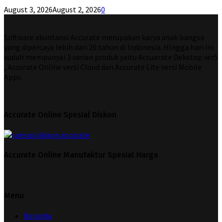
August 3, 2026
August 2, 2026
0
Software akuntansi Accurate merupakan karya anak bangsa
yang dipercaya lebih dari 20 tahun di Indonesia. HIngga hari ini
sudah mempunyai 3 varian produk yaitu Accuarate Dekstop ver5
, Accurate Online versi Cloud dan Accurate Lite versi Mobile
Apps.
Accurate Online Spesial Diskon
Accurate Online Manufaktur Spesial Harga
Menu
Beranda