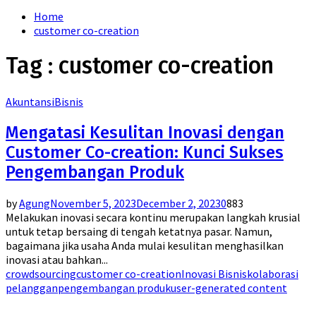
for:
Home
customer co-creation
Tag : customer co-creation
Akuntansi
Bisnis
Mengatasi Kesulitan Inovasi dengan
Customer Co-creation: Kunci Sukses
Pengembangan Produk
by
Agung
November 5, 2023
December 2, 2023
0
883
Melakukan inovasi secara kontinu merupakan langkah krusial
untuk tetap bersaing di tengah ketatnya pasar. Namun,
bagaimana jika usaha Anda mulai kesulitan menghasilkan
inovasi atau bahkan...
crowdsourcing
customer co-creation
Inovasi Bisnis
kolaborasi
pelanggan
pengembangan produk
user-generated content