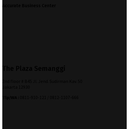
Accurate Business Center
The Plaza Semanggi
2nd floor # B45 Jl. Jend. Sudirman Kav. 50
Jakarta 12930
Tlp/WA :
0811-910-121 / 0812-1107-666