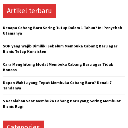
r
c
Artikel terbaru
E
h
f
A
o
Kenapa Cabang Baru Sering Tutup Dalam 1 Tahun? Ini Penyebab
r
R
Utamanya
:
C
SOP yang Wajib Dimiliki Sebelum Membuka Cabang Baru agar
Bisnis Tetap Konsisten
H
Cara Menghitung Modal Membuka Cabang Baru agar Tidak
Boncos
Kapan Waktu yang Tepat Membuka Cabang Baru? Kenali 7
Tandanya
5 Kesalahan Saat Membuka Cabang Baru yang Sering Membuat
Bisnis Rugi
Categories