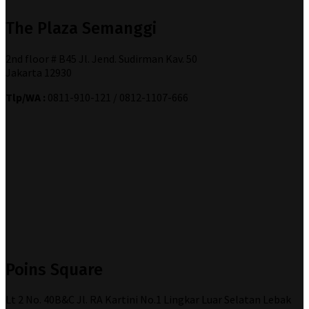
The Plaza Semanggi
2nd floor # B45 Jl. Jend. Sudirman Kav. 50
Jakarta 12930
Tlp/WA :
0811-910-121 / 0812-1107-666
Poins Square
Lt 2 No. 40B&C Jl. RA Kartini No.1 Lingkar Luar Selatan Lebak