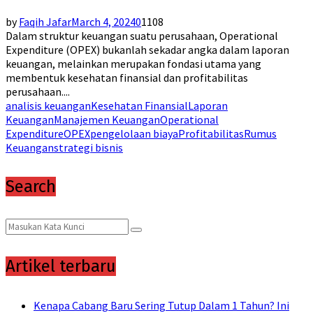
by
Faqih Jafar
March 4, 2024
0
1108
Dalam struktur keuangan suatu perusahaan, Operational
Expenditure (OPEX) bukanlah sekadar angka dalam laporan
keuangan, melainkan merupakan fondasi utama yang
membentuk kesehatan finansial dan profitabilitas
perusahaan....
analisis keuangan
Kesehatan Finansial
Laporan
Keuangan
Manajemen Keuangan
Operational
Expenditure
OPEX
pengelolaan biaya
Profitabilitas
Rumus
Keuangan
strategi bisnis
Search
Search
Search
for:
Artikel terbaru
Kenapa Cabang Baru Sering Tutup Dalam 1 Tahun? Ini