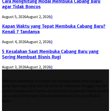
Cara Menghitung Modal Membuka Cabang Baru
agar Tidak Boncos
August 5, 2026
August 2, 2026
0
Kapan Waktu yang Tepat Membuka Cabang Baru?
Kenali 7 Tandanya
August 4, 2026
August 2, 2026
0
5 Kesalahan Saat Membuka Cabang Baru yang
Sering Membuat Bisnis Rugi
August 3, 2026
August 2, 2026
0
Software akuntansi Accurate merupakan karya anak bangsa
yang dipercaya lebih dari 20 tahun di Indonesia. HIngga hari ini
sudah mempunyai 3 varian produk yaitu Accuarate Dekstop ver5
, Accurate Online versi Cloud dan Accurate Lite versi Mobile
Apps.