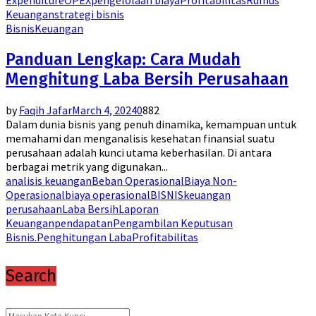
Keuangan
strategi bisnis
Bisnis
Keuangan
Panduan Lengkap: Cara Mudah
Menghitung Laba Bersih Perusahaan
by
Faqih Jafar
March 4, 2024
0
882
Dalam dunia bisnis yang penuh dinamika, kemampuan untuk
memahami dan menganalisis kesehatan finansial suatu
perusahaan adalah kunci utama keberhasilan. Di antara
berbagai metrik yang digunakan...
analisis keuangan
Beban Operasional
Biaya Non-
Operasional
biaya operasional
BISNIS
keuangan
perusahaan
Laba Bersih
Laporan
Keuangan
pendapatan
Pengambilan Keputusan
Bisnis.
Penghitungan Laba
Profitabilitas
Search
Search