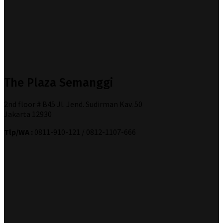
The Plaza Semanggi
2nd floor # B45 Jl. Jend. Sudirman Kav. 50
Jakarta 12930
Tlp/WA :
0811-910-121 / 0812-1107-666