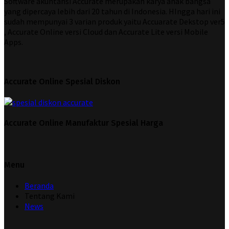
Software akuntansi Accurate merupakan karya anak bangsa
yang dipercaya lebih dari 20 tahun di Indonesia. HIngga hari ini
sudah mempunyai 3 varian produk yaitu Accuarate Dekstop ver5
, Accurate Online versi Cloud dan Accurate Lite versi Mobile
Apps.
Accurate Online Spesial Diskon
Accurate Online Manufaktur Spesial Harga
Menu
Beranda
Tentang Kami
News