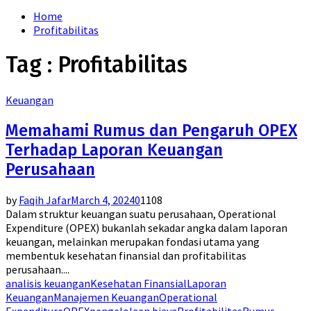
for:
Home
Profitabilitas
Tag : Profitabilitas
Keuangan
Memahami Rumus dan Pengaruh OPEX
Terhadap Laporan Keuangan
Perusahaan
by
Faqih Jafar
March 4, 2024
0
1108
Dalam struktur keuangan suatu perusahaan, Operational
Expenditure (OPEX) bukanlah sekadar angka dalam laporan
keuangan, melainkan merupakan fondasi utama yang
membentuk kesehatan finansial dan profitabilitas
perusahaan....
analisis keuangan
Kesehatan Finansial
Laporan
Keuangan
Manajemen Keuangan
Operational
Expenditure
OPEX
pengelolaan biaya
Profitabilitas
Rumus