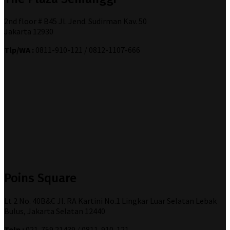
2nd floor # B45 Jl. Jend. Sudirman Kav. 50
Jakarta 12930
Tlp/WA :
0811-910-121 / 0812-1107-666
Poins Square
Lt 2 No. 40B&C Jl. RA Kartini No.1 Lingkar Luar Selatan Lebak
Bulus, Jakarta Selatan 12440
Telp :
021-759 21439 / 0811-910-121