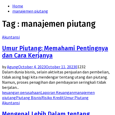
for:
Home
manajemen piutang
Tag : manajemen piutang
Akuntansi
Umur Piutang: Memahami Pentingnya
dan Cara Kerjanya
by
Agung
October 4, 2023
October 11, 2023
0
1232
Dalam dunia bisnis, selain aktivitas penjualan dan pembelian,
tidak asing bagi kita mendengar tentang utang dan piutang.
Namun, proses penagihan dan pembayaran seringkali tidak
berjalan...
keuangan perusahaan
Laporan Keuangan
manajemen
piutang
Piutang Bisnis
Risiko Kredit
Umur Piutang
Akuntansi
Mengenal Lebih Dalam tentang