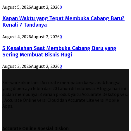
August 5, 2026
August 2, 2026
0
Kapan Waktu yang Tepat Membuka Cabang Baru?
Kenali 7 Tandanya
August 4, 2026
August 2, 2026
0
5 Kesalahan Saat Membuka Cabang Baru yang
Sering Membuat Bisnis Rugi
August 3, 2026
August 2, 2026
0
Software akuntansi Accurate merupakan karya anak bangsa
yang dipercaya lebih dari 20 tahun di Indonesia. HIngga hari ini
sudah mempunyai 3 varian produk yaitu Accuarate Dekstop ver5
, Accurate Online versi Cloud dan Accurate Lite versi Mobile
Apps.
Accurate Online Spesial Diskon