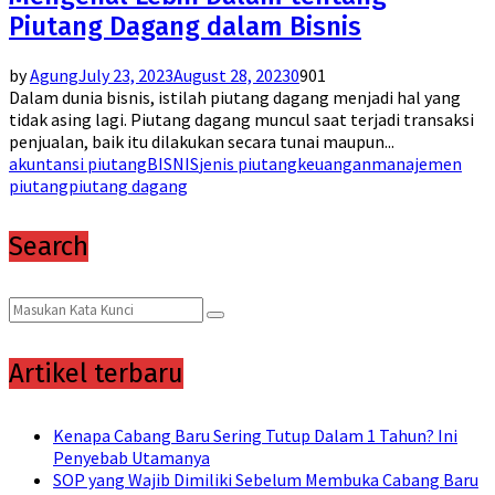
Piutang Dagang dalam Bisnis
by
Agung
July 23, 2023
August 28, 2023
0
901
Dalam dunia bisnis, istilah piutang dagang menjadi hal yang
tidak asing lagi. Piutang dagang muncul saat terjadi transaksi
penjualan, baik itu dilakukan secara tunai maupun...
akuntansi piutang
BISNIS
jenis piutang
keuangan
manajemen
piutang
piutang dagang
Search
Search
Search
for:
Artikel terbaru
Kenapa Cabang Baru Sering Tutup Dalam 1 Tahun? Ini
Penyebab Utamanya
SOP yang Wajib Dimiliki Sebelum Membuka Cabang Baru