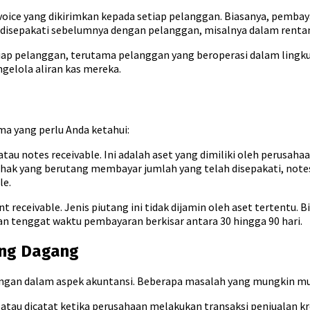
oice yang dikirimkan kepada setiap pelanggan. Biasanya, pembay
isepakati sebelumnya dengan pelanggan, misalnya dalam rentang 
tiap pelanggan, terutama pelanggan yang beroperasi dalam lingkun
lola aliran kas mereka.
ma yang perlu Anda ketahui:
tau notes receivable. Ini adalah aset yang dimiliki oleh perusaha
hak yang berutang membayar jumlah yang telah disepakati, notes r
le.
 receivable. Jenis piutang ini tidak dijamin oleh aset tertentu. B
n tenggat waktu pembayaran berkisar antara 30 hingga 90 hari.
ang Dagang
gan dalam aspek akuntansi. Beberapa masalah yang mungkin mu
 atau dicatat ketika perusahaan melakukan transaksi penjualan k