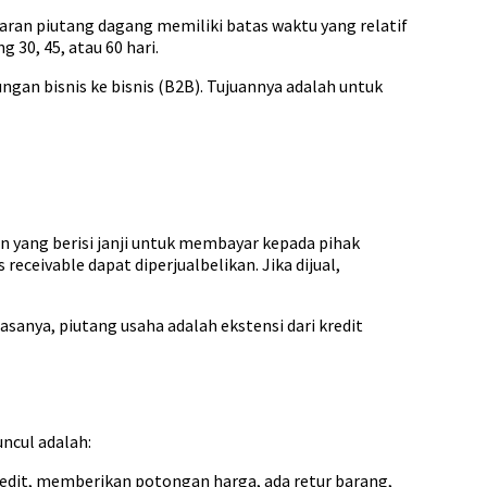
aran piutang dagang memiliki batas waktu yang relatif
30, 45, atau 60 hari.
gan bisnis ke bisnis (B2B). Tujuannya adalah untuk
an yang berisi janji untuk membayar kepada pihak
eceivable dapat diperjualbelikan. Jika dijual,
iasanya, piutang usaha adalah ekstensi dari kredit
ncul adalah:
redit, memberikan potongan harga, ada retur barang,