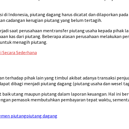
i di Indonesia, piutang dagang harus dicatat dan dilaporkan pada 
kan cadangan kerugian piutang yang belum tertagih.
rjadi saat perusahaan mentransfer piutang usaha kepada pihak la
maan kas dari piutang. Beberapa alasan perusahaan melakukan pe
 untuk menagih piutang.
i Secara Sederhana
n terhadap pihak lain yang timbul akibat adanya transaksi penj
dapat dibagi menjadi piutang dagang (piutang usaha dan wesel ta
 baik utang maupun piutang dalam laporan keuangan. Hal ini ber
 dengan pemasok membutuhkan pembayaran tepat waktu, sement
emen piutang
piutang dagang