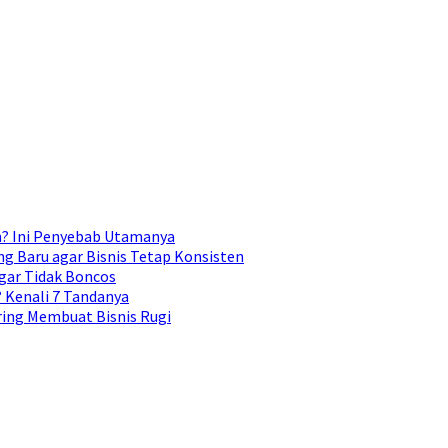
n? Ini Penyebab Utamanya
g Baru agar Bisnis Tetap Konsisten
gar Tidak Boncos
Kenali 7 Tandanya
ing Membuat Bisnis Rugi