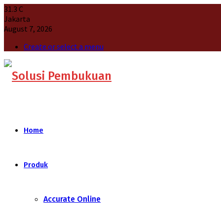
31.3
C
Jakarta
August 7, 2026
Create or select a menu
Home
Produk
Accurate Online