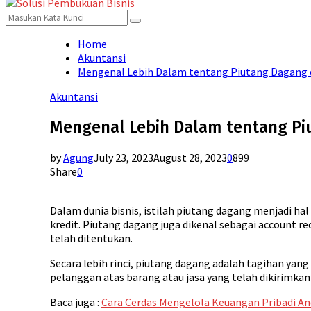
for:
Menu
Search
Search
for:
Home
Akuntansi
Mengenal Lebih Dalam tentang Piutang Dagang 
Akuntansi
Mengenal Lebih Dalam tentang Pi
by
Agung
July 23, 2023
August 28, 2023
0
899
Share
0
Dalam dunia bisnis, istilah piutang dagang menjadi hal
kredit. Piutang dagang juga dikenal sebagai account r
telah ditentukan.
Secara lebih rinci, piutang dagang adalah tagihan yan
pelanggan atas barang atau jasa yang telah dikirimka
Baca juga :
Cara Cerdas Mengelola Keuangan Pribadi A