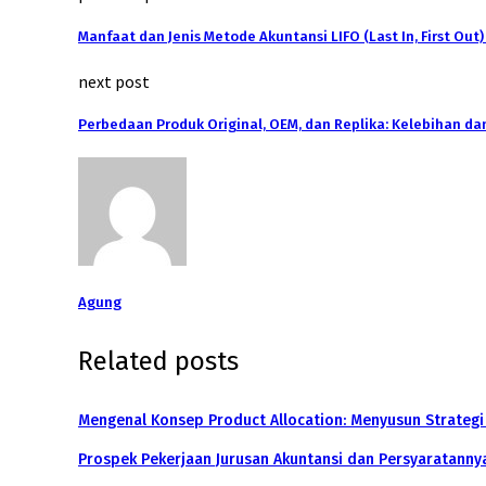
Manfaat dan Jenis Metode Akuntansi LIFO (Last In, First Out)
next post
Perbedaan Produk Original, OEM, dan Replika: Kelebihan d
Agung
Related posts
Mengenal Konsep Product Allocation: Menyusun Strategi
Prospek Pekerjaan Jurusan Akuntansi dan Persyaratanny