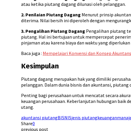
atau ketika piutang dagang dilunasi oleh pelanggan.
2. Penilaian Piutang Dagang
Menurut prinsip akuntans
diterima. Nilai bersih ini diperoleh dengan mengurang
3. Pengalihan Piutang Dagang
Pengalihan piutang te
piutang. Hal ini bertujuan untuk mempercepat peneri
pinjaman atau karena biaya dan waktu yang diperlukan
Baca juga :
Mempelajari Konvensi dan Konsep Akuntans
Kesimpulan
Piutang dagang merupakan hak yang dimiliki perusahaa
pelanggan. Dalam dunia bisnis dan akuntansi, piutang 
Penting bagi perusahaan untuk mencatat secara akurat
keuangan perusahaan. Keberlanjutan hubungan baik
utang.
akuntansi piutang
BISNIS
jenis piutang
keuangan
manaj
Share
0
previous post