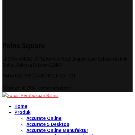
Poins Square
Lt 2 No. 40B&C Jl. RA Kartini No.1 Lingkar Luar Selatan Lebak
Bulus, Jakarta Selatan 12440
Telp :
021-759 21439 / 0811-910-121
Copyright © 2024 - abcsemanggi.com
Home
Produk
Accurate Online
Accurate 5 Desktop
Accurate Online Manufaktur