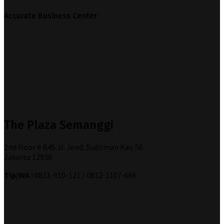
Accurate Business Center
The Plaza Semanggi
2nd floor # B45 Jl. Jend. Sudirman Kav. 50
Jakarta 12930
Tlp/WA :
0811-910-121 / 0812-1107-666