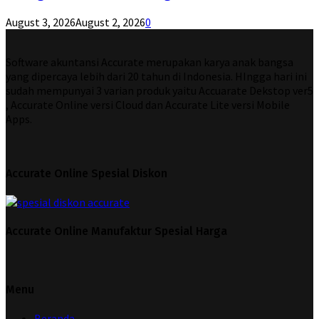
August 3, 2026
August 2, 2026
0
Software akuntansi Accurate merupakan karya anak bangsa
yang dipercaya lebih dari 20 tahun di Indonesia. HIngga hari ini
sudah mempunyai 3 varian produk yaitu Accuarate Dekstop ver5
, Accurate Online versi Cloud dan Accurate Lite versi Mobile
Apps.
Accurate Online Spesial Diskon
Accurate Online Manufaktur Spesial Harga
Menu
Beranda