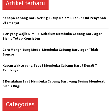
c
Artikel terbaru
E
h
f
A
o
Kenapa Cabang Baru Sering Tutup Dalam 1 Tahun? Ini Penyebab
r
R
Utamanya
:
C
SOP yang Wajib Dimiliki Sebelum Membuka Cabang Baru agar
Bisnis Tetap Konsisten
H
Cara Menghitung Modal Membuka Cabang Baru agar Tidak
Boncos
Kapan Waktu yang Tepat Membuka Cabang Baru? Kenali 7
Tandanya
5 Kesalahan Saat Membuka Cabang Baru yang Sering Membuat
Bisnis Rugi
Categories