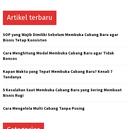
a
S
r
c
Artikel terbaru
E
h
f
A
o
SOP yang Wajib Dimiliki Sebelum Membuka Cabang Baru agar
r
R
Bisnis Tetap Konsisten
:
C
Cara Menghitung Modal Membuka Cabang Baru agar Tidak
Boncos
H
Kapan Waktu yang Tepat Membuka Cabang Baru? Kenali 7
Tandanya
5 Kesalahan Saat Membuka Cabang Baru yang Sering Membuat
Bisnis Rugi
Cara Mengelola Multi Cabang Tanpa Pusing