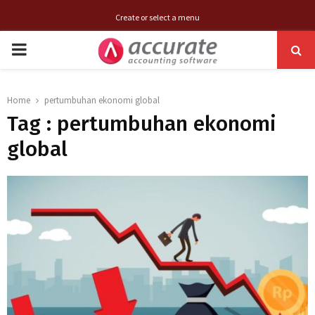
Create or select a menu
PRIMARY
MENU
Home
pertumbuhan ekonomi global
Tag : pertumbuhan ekonomi
global