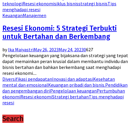
teknologi
Resesi ekonomi
siklus bisnis
strategi bisnis
Tips
menghadapi resesi
Keuangan
Manajemen
Resesi Ekonomi: 5 Strategi Terbukti
untuk Bertahan dan Berkembang
by
Ika Maiyastri
May 26, 2023
May 24, 2023
0
627
Pengelolaan keuangan yang bijaksana dan strategi yang tepat
dapat memainkan peran krusial dalam membantu individu dan
bisnis bertahan dan bahkan berkembang saat menghadapi
resesi ekonomi....
Diversifikasi pendapatan
Inovasi dan adaptasi
Kesehatan
mental dan emosional
Keuangan pribadi dan bisnis.
Pendidikan
dan pengembangan diri
Pengelolaan keuangan
Pertumbuhan
ekonomi
Resesi ekonomi
Strategi bertahan
Tips menghadapi
resesi
Search