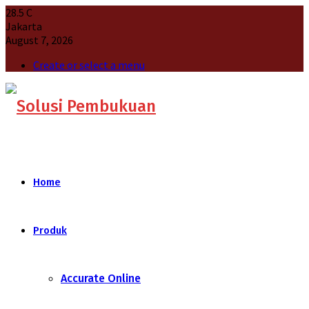
28.5
C
Jakarta
August 7, 2026
Create or select a menu
Home
Produk
Accurate Online