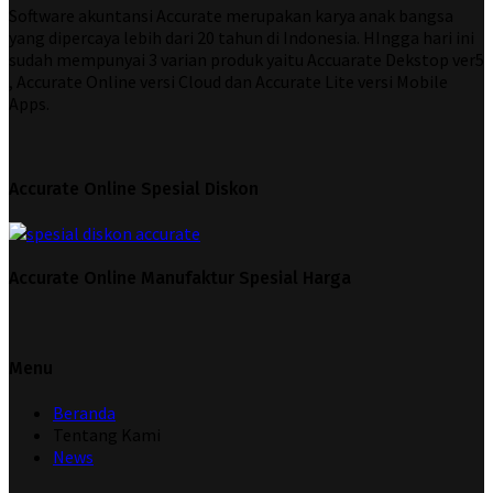
Software akuntansi Accurate merupakan karya anak bangsa
yang dipercaya lebih dari 20 tahun di Indonesia. HIngga hari ini
sudah mempunyai 3 varian produk yaitu Accuarate Dekstop ver5
, Accurate Online versi Cloud dan Accurate Lite versi Mobile
Apps.
Accurate Online Spesial Diskon
Accurate Online Manufaktur Spesial Harga
Menu
Beranda
Tentang Kami
News