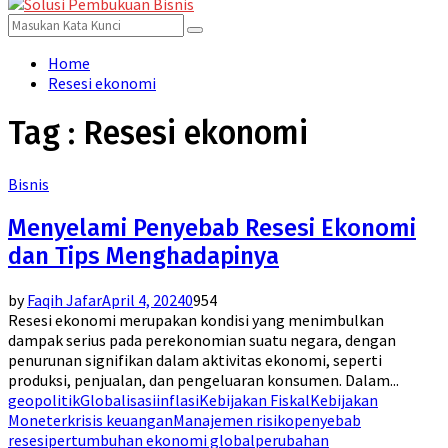
for:
Menu
Search
Search
for:
Home
Resesi ekonomi
Tag : Resesi ekonomi
Bisnis
Menyelami Penyebab Resesi Ekonomi
dan Tips Menghadapinya
by
Faqih Jafar
April 4, 2024
0
954
Resesi ekonomi merupakan kondisi yang menimbulkan
dampak serius pada perekonomian suatu negara, dengan
penurunan signifikan dalam aktivitas ekonomi, seperti
produksi, penjualan, dan pengeluaran konsumen. Dalam...
geopolitik
Globalisasi
inflasi
Kebijakan Fiskal
Kebijakan
Moneter
krisis keuangan
Manajemen risiko
penyebab
resesi
pertumbuhan ekonomi global
perubahan