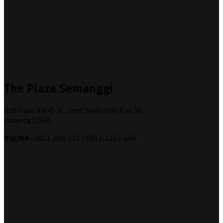
The Plaza Semanggi
2nd floor # B45 Jl. Jend. Sudirman Kav. 50
Jakarta 12930
Tlp/WA :
0811-910-121 / 0812-1107-666