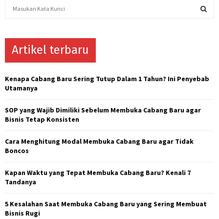
S
e
a
S
r
c
Artikel terbaru
E
h
f
A
o
Kenapa Cabang Baru Sering Tutup Dalam 1 Tahun? Ini Penyebab
r
R
Utamanya
:
C
SOP yang Wajib Dimiliki Sebelum Membuka Cabang Baru agar
Bisnis Tetap Konsisten
H
Cara Menghitung Modal Membuka Cabang Baru agar Tidak
Boncos
Kapan Waktu yang Tepat Membuka Cabang Baru? Kenali 7
Tandanya
5 Kesalahan Saat Membuka Cabang Baru yang Sering Membuat
Bisnis Rugi