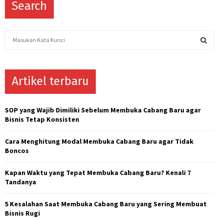
Search
S
e
a
S
r
c
Artikel terbaru
E
h
f
A
o
SOP yang Wajib Dimiliki Sebelum Membuka Cabang Baru agar
r
R
Bisnis Tetap Konsisten
:
C
Cara Menghitung Modal Membuka Cabang Baru agar Tidak
Boncos
H
Kapan Waktu yang Tepat Membuka Cabang Baru? Kenali 7
Tandanya
5 Kesalahan Saat Membuka Cabang Baru yang Sering Membuat
Bisnis Rugi