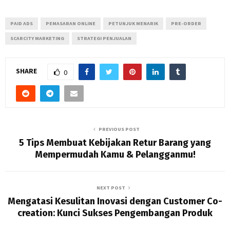
PAID ADS
PEMASARAN ONLINE
PETUNJUK MENARIK
PRE-ORDER
SCARCITY MARKETING
STRATEGI PENJUALAN
SHARE
0
PREVIOUS POST
5 Tips Membuat Kebijakan Retur Barang yang
Mempermudah Kamu & Pelangganmu!
NEXT POST
Mengatasi Kesulitan Inovasi dengan Customer Co-
creation: Kunci Sukses Pengembangan Produk