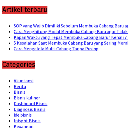
Artikel terbaru
SOP yang Wajib Dimiliki Sebelum Membuka Cabang Baru ag
Cara Menghitung Modal Membuka Cabang Baru agar Tidak
Kapan Waktu yang Tepat Membuka Cabang Baru? Kenali 7
5 Kesalahan Saat Membuka Cabang Baru yang Sering Memb
Cara Mengelola Multi Cabang Tanpa Pusing
Categories
Akuntansi
Berita
Bisnis
Bisnis kuliner
Dashboard Bisnis
Diagnosis Bisnis
ide bisnis
Inisght Bisnis
Keuangan