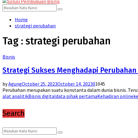
for:
Menu
Search
Search
for:
Home
strategi perubahan
Tag : strategi perubahan
Bisnis
Strategi Sukses Menghadapi Perubahan 
by
Agung
October 25, 2023
October 14, 2023
0
1045
Perubahan merupakan suatu konstanta dalam dunia bisnis. Teruta
alat analitik
Bisnis digital
data pihak pertama
Kehadiran online
ke
Search
Search
Search
for: