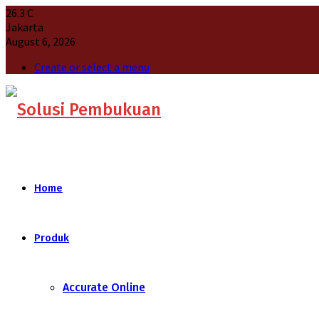
26.3
C
Jakarta
August 6, 2026
Create or select a menu
Home
Produk
Accurate Online