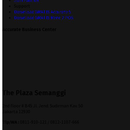
Join Partner
Support
Download GRATIS Accurate 5
Download GRATIS Rene 2 POS
Accurate Business Center
The Plaza Semanggi
2nd floor # B45 Jl. Jend. Sudirman Kav. 50
Jakarta 12930
Tlp/WA :
0811-910-121 / 0812-1107-666