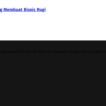
g Membuat Bisnis Rugi
percaya lebih dari 20 tahun di Indonesia. HIngga hari ini sudah 