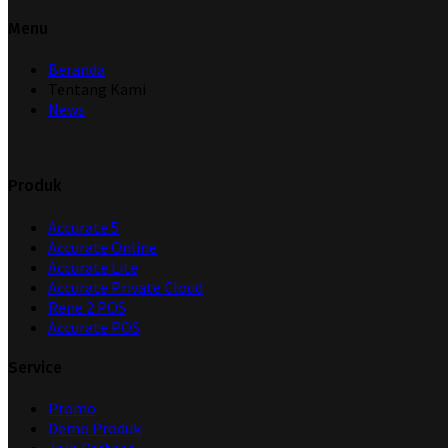
Menu
Beranda
Tentang Kami
News
Produk
Accurate 5
Accurate Online
Accurate Lite
Accurate Private Cloud
Rene 2 POS
Accurate POS
Service
Promo
Demo Produk