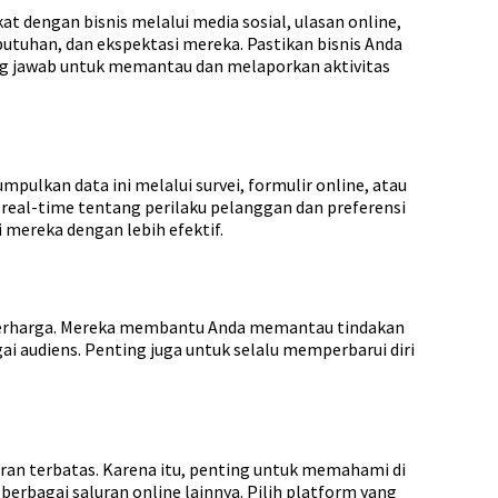
 dengan bisnis melalui media sosial, ulasan online,
utuhan, dan ekspektasi mereka. Pastikan bisnis Anda
gung jawab untuk memantau dan melaporkan aktivitas
mpulkan data ini melalui survei, formulir online, atau
 real-time tentang perilaku pelanggan dan preferensi
 mereka dengan lebih efektif.
at berharga. Mereka membantu Anda memantau tindakan
 audiens. Penting juga untuk selalu memperbarui diri
aran terbatas. Karena itu, penting untuk memahami di
erbagai saluran online lainnya. Pilih platform yang