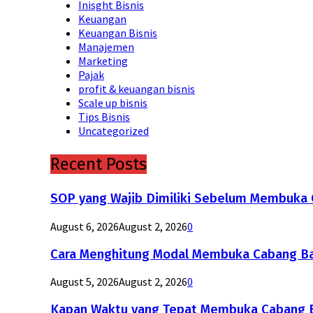
Inisght Bisnis
Keuangan
Keuangan Bisnis
Manajemen
Marketing
Pajak
profit & keuangan bisnis
Scale up bisnis
Tips Bisnis
Uncategorized
Recent Posts
SOP yang Wajib Dimiliki Sebelum Membuka C
August 6, 2026
August 2, 2026
0
Cara Menghitung Modal Membuka Cabang Ba
August 5, 2026
August 2, 2026
0
Kapan Waktu yang Tepat Membuka Cabang B