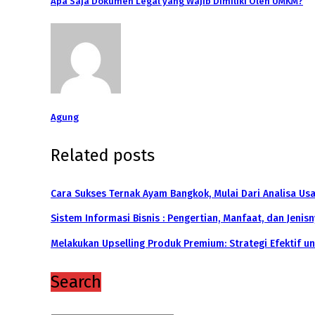
Apa Saja Dokumen Legal yang Wajib Dimiliki Oleh UMKM?
Agung
Related posts
Cara Sukses Ternak Ayam Bangkok, Mulai Dari Analisa Us
Sistem Informasi Bisnis : Pengertian, Manfaat, dan Jenis
Melakukan Upselling Produk Premium: Strategi Efektif u
Search