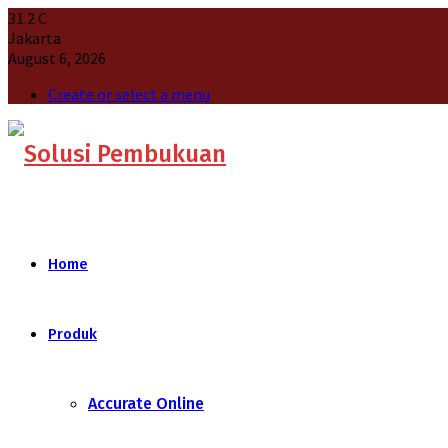
31.2
C
Jakarta
August 6, 2026
Create or select a menu
Home
Produk
Accurate Online