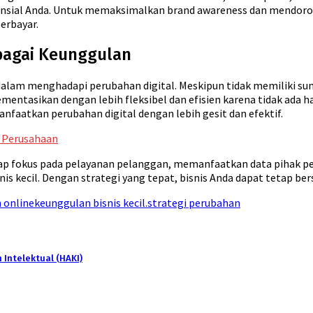
nsial Anda. Untuk memaksimalkan brand awareness dan mendorong 
erbayar.
ebagai Keunggulan
 dalam menghadapi perubahan digital. Meskipun tidak memiliki sum
lementasikan dengan lebih fleksibel dan efisien karena tidak ada 
nfaatkan perubahan digital dengan lebih gesit dan efektif.
 Perusahaan
tap fokus pada pelayanan pelanggan, memanfaatkan data pihak pe
s kecil. Dengan strategi yang tepat, bisnis Anda dapat tetap ber
 online
keunggulan bisnis kecil.
strategi perubahan
Intelektual (HAKI)