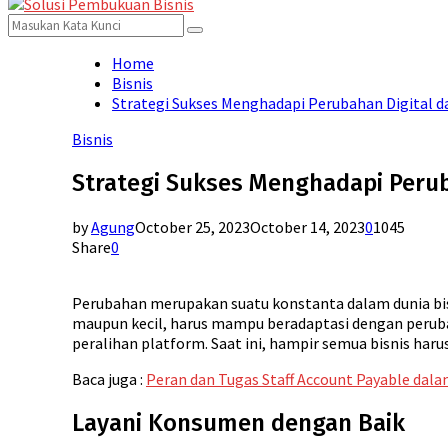
for:
Menu
Search
Search
for:
Home
Bisnis
Strategi Sukses Menghadapi Perubahan Digital d
Bisnis
Strategi Sukses Menghadapi Perub
by
Agung
October 25, 2023
October 14, 2023
0
1045
Share
0
Perubahan merupakan suatu konstanta dalam dunia bisn
maupun kecil, harus mampu beradaptasi dengan perubaha
peralihan platform. Saat ini, hampir semua bisnis haru
Baca juga :
Peran dan Tugas Staff Account Payable da
Layani Konsumen dengan Baik