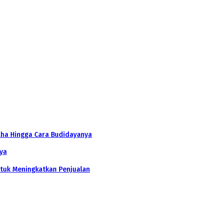
aha Hingga Cara Budidayanya
nya
ntuk Meningkatkan Penjualan