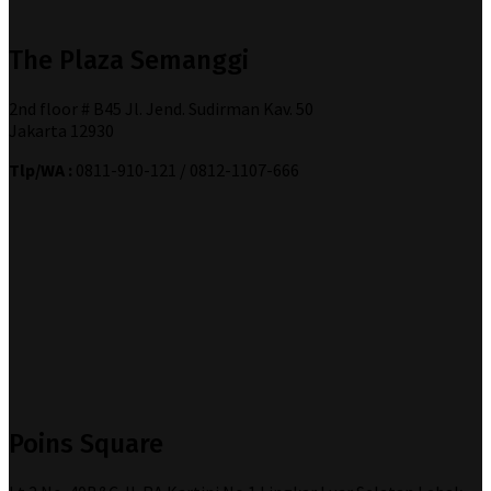
The Plaza Semanggi
2nd floor # B45 Jl. Jend. Sudirman Kav. 50
Jakarta 12930
Tlp/WA :
0811-910-121 / 0812-1107-666
Poins Square