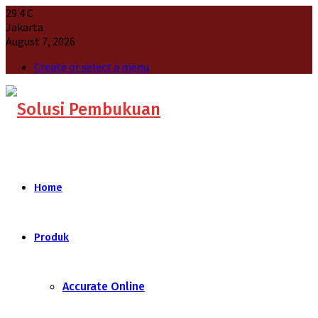
29.4
C
Jakarta
August 7, 2026
Create or select a menu
Home
Produk
Accurate Online