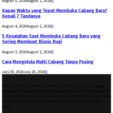
August 5, 2026
August 2, 2026
0
Kapan Waktu yang Tepat Membuka Cabang Baru?
Kenali 7 Tandanya
August 4, 2026
August 2, 2026
0
5 Kesalahan Saat Membuka Cabang Baru yang
Sering Membuat Bisnis Rugi
August 3, 2026
August 2, 2026
0
Cara Mengelola Multi Cabang Tanpa Pusing
July 30, 2026
July 26, 2026
0
Software akuntansi Accurate merupakan karya anak bangsa
yang dipercaya lebih dari 20 tahun di Indonesia. HIngga hari ini
sudah mempunyai 3 varian produk yaitu Accuarate Dekstop ver5
, Accurate Online versi Cloud dan Accurate Lite versi Mobile
Apps.