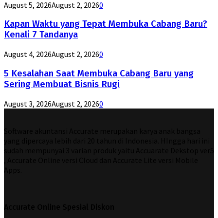
August 5, 2026
August 2, 2026
0
Kapan Waktu yang Tepat Membuka Cabang Baru?
Kenali 7 Tandanya
August 4, 2026
August 2, 2026
0
5 Kesalahan Saat Membuka Cabang Baru yang
Sering Membuat Bisnis Rugi
August 3, 2026
August 2, 2026
0
Software akuntansi Accurate merupakan karya anak bangsa
yang dipercaya lebih dari 20 tahun di Indonesia. HIngga hari ini
sudah mempunyai 3 varian produk yaitu Accuarate Dekstop ver5
, Accurate Online versi Cloud dan Accurate Lite versi Mobile
Apps.
Accurate Online Spesial Diskon