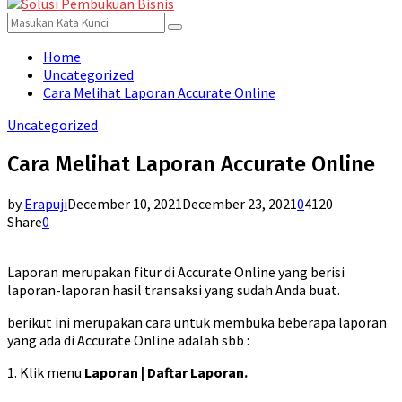
for:
Menu
Search
Search
for:
Home
Uncategorized
Cara Melihat Laporan Accurate Online
Uncategorized
Cara Melihat Laporan Accurate Online
by
Erapuji
December 10, 2021
December 23, 2021
0
4120
Share
0
Laporan merupakan fitur di Accurate Online yang berisi
laporan-laporan hasil transaksi yang sudah Anda buat.
berikut ini merupakan cara untuk membuka beberapa laporan
yang ada di Accurate Online adalah sbb :
1. Klik menu
Laporan | Daftar Laporan.