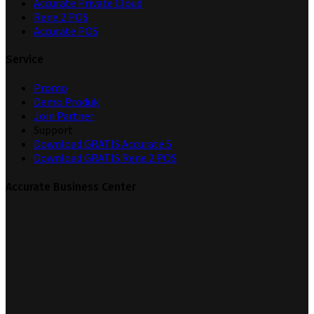
Accurate Private Cloud
Rene 2 POS
Accurate POS
Service
Promo
Demo Produk
Join Partner
Support
Download GRATIS Accurate 5
Download GRATIS Rene 2 POS
Accurate Business Center