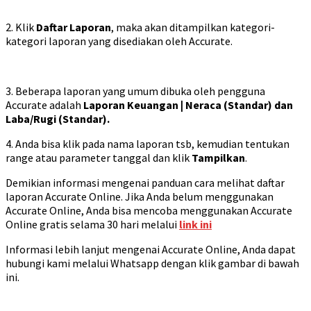
2. Klik
Daftar Laporan
, maka akan ditampilkan kategori-
kategori laporan yang disediakan oleh Accurate.
3. Beberapa laporan yang umum dibuka oleh pengguna
Accurate adalah
Laporan Keuangan | Neraca (Standar) dan
Laba/Rugi (Standar).
4. Anda bisa klik pada nama laporan tsb, kemudian tentukan
range atau parameter tanggal dan klik
Tampilkan
.
Demikian informasi mengenai panduan cara melihat daftar
laporan Accurate Online. Jika Anda belum menggunakan
Accurate Online, Anda bisa mencoba menggunakan Accurate
Online gratis selama 30 hari melalui
link ini
Informasi lebih lanjut mengenai Accurate Online, Anda dapat
hubungi kami melalui Whatsapp dengan klik gambar di bawah
ini.