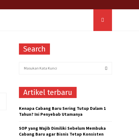
Search
S
e
a
S
r
Artikel terbaru
c
E
h
f
A
Kenapa Cabang Baru Sering Tutup Dalam 1
o
Tahun? Ini Penyebab Utamanya
r
R
:
SOP yang Wajib Dimiliki Sebelum Membuka
C
Cabang Baru agar Bisnis Tetap Konsisten