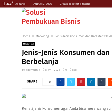
C
Jakarta
August 7, 2026
Create or select a menu
29.3
Home
Marketing
Jenis-Jenis Konsumen dan Karakteristik Me
Marketing
Jenis-Jenis Konsumen dan 
Berbelanja
by
ademuthia
May 7, 2024
0
858
SHARE
0
Kenali jenis konsumen agar Anda bisa merancang st