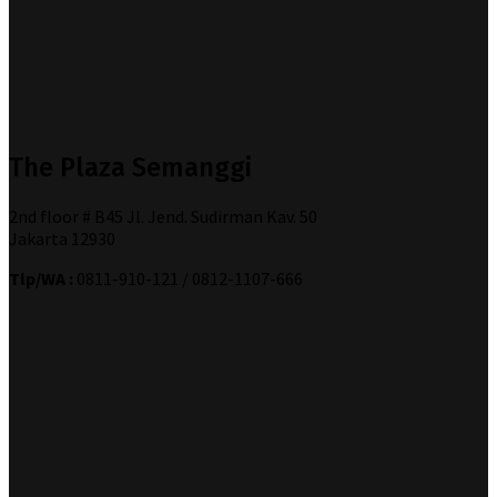
The Plaza Semanggi
2nd floor # B45 Jl. Jend. Sudirman Kav. 50
Jakarta 12930
Tlp/WA :
0811-910-121 / 0812-1107-666