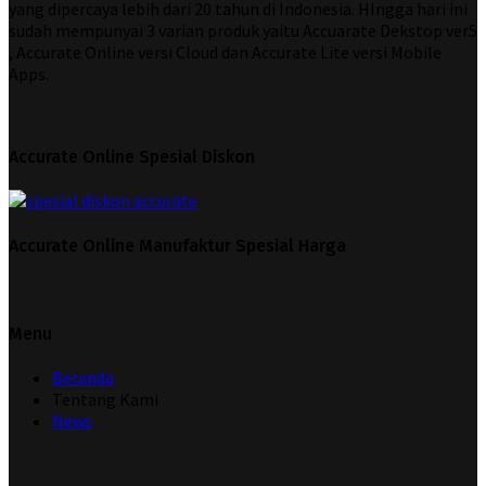
yang dipercaya lebih dari 20 tahun di Indonesia. HIngga hari ini
sudah mempunyai 3 varian produk yaitu Accuarate Dekstop ver5
, Accurate Online versi Cloud dan Accurate Lite versi Mobile
Apps.
Accurate Online Spesial Diskon
Accurate Online Manufaktur Spesial Harga
Menu
Beranda
Tentang Kami
News