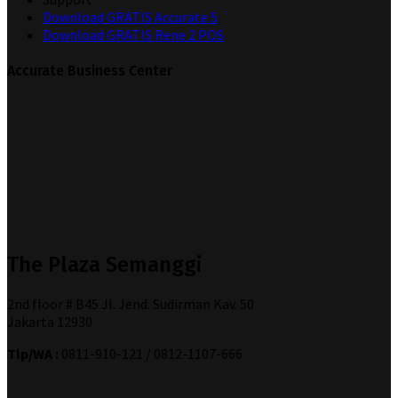
Download GRATIS Accurate 5
Download GRATIS Rene 2 POS
Accurate Business Center
The Plaza Semanggi
2nd floor # B45 Jl. Jend. Sudirman Kav. 50
Jakarta 12930
Tlp/WA :
0811-910-121 / 0812-1107-666