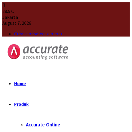
28.5
C
Jakarta
August 7, 2026
Create or select a menu
Home
Produk
Accurate Online