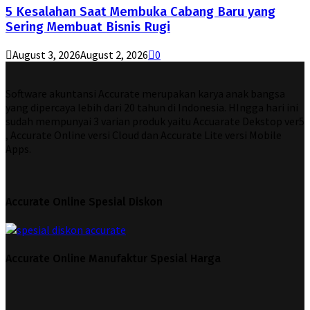
5 Kesalahan Saat Membuka Cabang Baru yang
Sering Membuat Bisnis Rugi
August 3, 2026
August 2, 2026
0
Software akuntansi Accurate merupakan karya anak bangsa
yang dipercaya lebih dari 20 tahun di Indonesia. HIngga hari ini
sudah mempunyai 3 varian produk yaitu Accuarate Dekstop ver5
, Accurate Online versi Cloud dan Accurate Lite versi Mobile
Apps.
Accurate Online Spesial Diskon
Accurate Online Manufaktur Spesial Harga