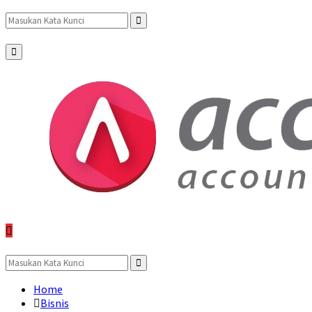
Search
Search
Primary
Menu
for:
Search
for:
Search
Home
Bisnis