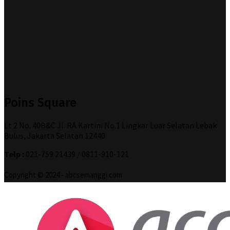
Poins Square
Lt 2 No. 40B&C Jl. RA Kartini No.1 Lingkar Luar Selatan Lebak
Bulus, Jakarta Selatan 12440
Telp :
021-759 21439 / 0811-910-121
Copyright © 2024 - abcsemanggi.com