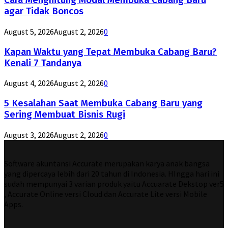
Cara Menghitung Modal Membuka Cabang Baru
agar Tidak Boncos
August 5, 2026
August 2, 2026
0
Kapan Waktu yang Tepat Membuka Cabang Baru?
Kenali 7 Tandanya
August 4, 2026
August 2, 2026
0
5 Kesalahan Saat Membuka Cabang Baru yang
Sering Membuat Bisnis Rugi
August 3, 2026
August 2, 2026
0
Software akuntansi Accurate merupakan karya anak bangsa
yang dipercaya lebih dari 20 tahun di Indonesia. HIngga hari ini
sudah mempunyai 3 varian produk yaitu Accuarate Dekstop ver5
, Accurate Online versi Cloud dan Accurate Lite versi Mobile
Apps.