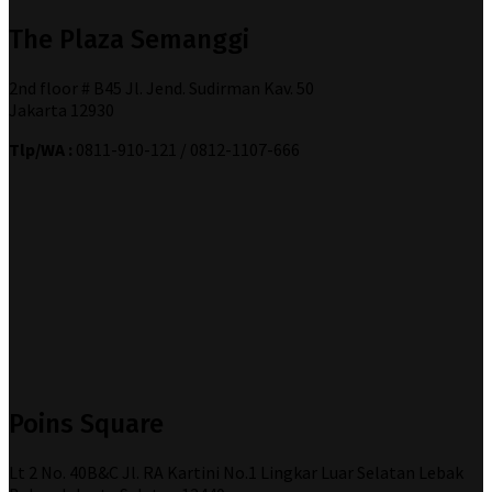
The Plaza Semanggi
2nd floor # B45 Jl. Jend. Sudirman Kav. 50
Jakarta 12930
Tlp/WA :
0811-910-121 / 0812-1107-666
Poins Square
Lt 2 No. 40B&C Jl. RA Kartini No.1 Lingkar Luar Selatan Lebak