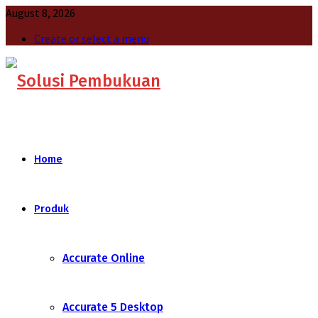
August 8, 2026
Create or select a menu
Home
Produk
Accurate Online
Accurate 5 Desktop