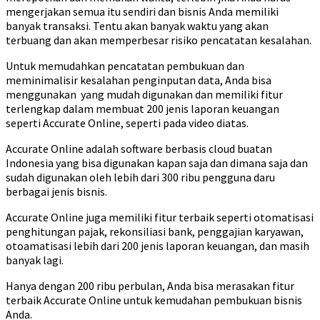
mengerjakan semua itu sendiri dan bisnis Anda memiliki
banyak transaksi. Tentu akan banyak waktu yang akan
terbuang dan akan memperbesar risiko pencatatan kesalahan.
Untuk memudahkan pencatatan pembukuan dan
meminimalisir kesalahan penginputan data, Anda bisa
menggunakan yang mudah digunakan dan memiliki fitur
terlengkap dalam membuat 200 jenis laporan keuangan
seperti Accurate Online, seperti pada video diatas.
Accurate Online adalah software berbasis cloud buatan
Indonesia yang bisa digunakan kapan saja dan dimana saja dan
sudah digunakan oleh lebih dari 300 ribu pengguna daru
berbagai jenis bisnis.
Accurate Online juga memiliki fitur terbaik seperti otomatisasi
penghitungan pajak, rekonsiliasi bank, penggajian karyawan,
otoamatisasi lebih dari 200 jenis laporan keuangan, dan masih
banyak lagi.
Hanya dengan 200 ribu perbulan, Anda bisa merasakan fitur
terbaik Accurate Online untuk kemudahan pembukuan bisnis
Anda.