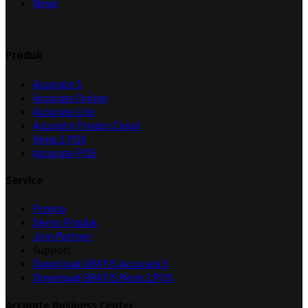
News
Produk
Accurate 5
Accurate Online
Accurate Lite
Accurate Private Cloud
Rene 2 POS
Accurate POS
Service
Promo
Demo Produk
Join Partner
Support
Download GRATIS Accurate 5
Download GRATIS Rene 2 POS
Accurate Business Center