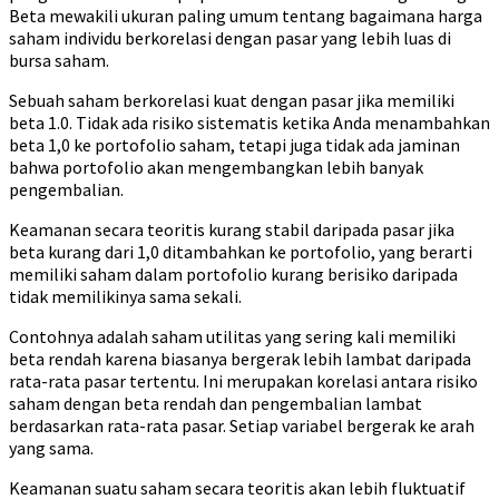
Beta mewakili ukuran paling umum tentang bagaimana harga
saham individu berkorelasi dengan pasar yang lebih luas di
bursa saham.
Sebuah saham berkorelasi kuat dengan pasar jika memiliki
beta 1.0. Tidak ada risiko sistematis ketika Anda menambahkan
beta 1,0 ke portofolio saham, tetapi juga tidak ada jaminan
bahwa portofolio akan mengembangkan lebih banyak
pengembalian.
Keamanan secara teoritis kurang stabil daripada pasar jika
beta kurang dari 1,0 ditambahkan ke portofolio, yang berarti
memiliki saham dalam portofolio kurang berisiko daripada
tidak memilikinya sama sekali.
Contohnya adalah saham utilitas yang sering kali memiliki
beta rendah karena biasanya bergerak lebih lambat daripada
rata-rata pasar tertentu. Ini merupakan korelasi antara risiko
saham dengan beta rendah dan pengembalian lambat
berdasarkan rata-rata pasar. Setiap variabel bergerak ke arah
yang sama.
Keamanan suatu saham secara teoritis akan lebih fluktuatif