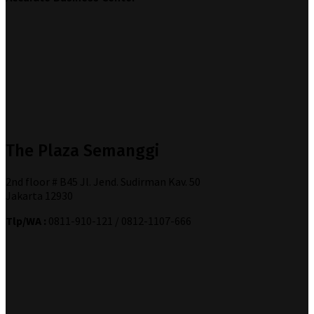
The Plaza Semanggi
2nd floor # B45 Jl. Jend. Sudirman Kav. 50
Jakarta 12930
Tlp/WA :
0811-910-121 / 0812-1107-666