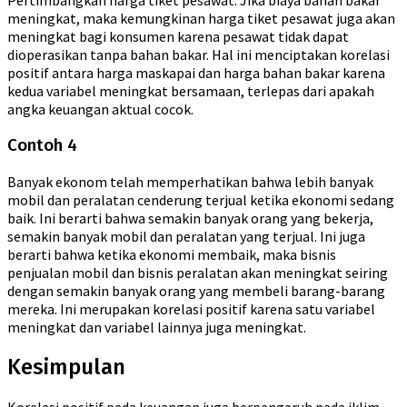
Pertimbangkan harga tiket pesawat. Jika biaya bahan bakar
meningkat, maka kemungkinan harga tiket pesawat juga akan
meningkat bagi konsumen karena pesawat tidak dapat
dioperasikan tanpa bahan bakar. Hal ini menciptakan korelasi
positif antara harga maskapai dan harga bahan bakar karena
kedua variabel meningkat bersamaan, terlepas dari apakah
angka keuangan aktual cocok.
Contoh 4
Banyak ekonom telah memperhatikan bahwa lebih banyak
mobil dan peralatan cenderung terjual ketika ekonomi sedang
baik. Ini berarti bahwa semakin banyak orang yang bekerja,
semakin banyak mobil dan peralatan yang terjual. Ini juga
berarti bahwa ketika ekonomi membaik, maka bisnis
penjualan mobil dan bisnis peralatan akan meningkat seiring
dengan semakin banyak orang yang membeli barang-barang
mereka. Ini merupakan korelasi positif karena satu variabel
meningkat dan variabel lainnya juga meningkat.
Kesimpulan
Korelasi positif pada keuangan juga berpengaruh pada iklim