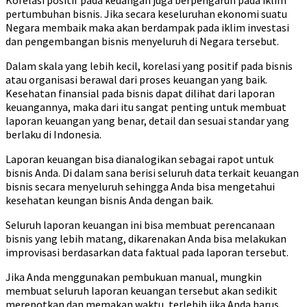
pertumbuhan bisnis. Jika secara keseluruhan ekonomi suatu
Negara membaik maka akan berdampak pada iklim investasi
dan pengembangan bisnis menyeluruh di Negara tersebut.
Dalam skala yang lebih kecil, korelasi yang positif pada bisnis
atau organisasi berawal dari proses keuangan yang baik.
Kesehatan finansial pada bisnis dapat dilihat dari laporan
keuangannya, maka dari itu sangat penting untuk membuat
laporan keuangan yang benar, detail dan sesuai standar yang
berlaku di Indonesia.
Laporan keuangan bisa dianalogikan sebagai rapot untuk
bisnis Anda. Di dalam sana berisi seluruh data terkait keuangan
bisnis secara menyeluruh sehingga Anda bisa mengetahui
kesehatan keungan bisnis Anda dengan baik.
Seluruh laporan keuangan ini bisa membuat perencanaan
bisnis yang lebih matang, dikarenakan Anda bisa melakukan
improvisasi berdasarkan data faktual pada laporan tersebut.
Jika Anda menggunakan pembukuan manual, mungkin
membuat seluruh laporan keuangan tersebut akan sedikit
merepotkan dan memakan waktu, terlebih jika Anda harus