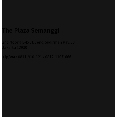
The Plaza Semanggi
2nd floor # B45 Jl. Jend. Sudirman Kav. 50
Jakarta 12930
Tlp/WA :
0811-910-121 / 0812-1107-666