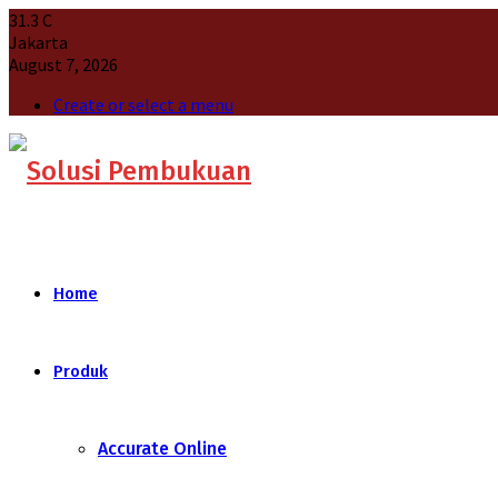
31.3
C
Jakarta
August 7, 2026
Create or select a menu
Home
Produk
Accurate Online