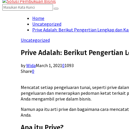
for:
Menu
Search
Search
for:
Home
Uncategorized
Prive Adalah: Berikut Pengertian Lengkap dan Ka
Uncategorized
Prive Adalah: Berikut Pengertian 
by
Wida
March 1, 2021
0
1093
Share
0
Mencatat setiap pengeluaran tunai, seperti prive dalam
pengeluaran dan menerapkan pedoman ketat terkait pen
Anda mengambil prive dalam bisnis.
Namun apa itu arti prive dan bagaimana cara mencata
Anda.
Apa itu Prive?