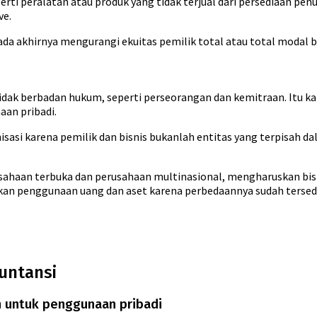
rti peralatan atau produk yang tidak terjual dari persediaan penut
ve.
pada akhirnya mengurangi ekuitas pemilik total atau total modal b
 tidak berbadan hukum, seperti perseorangan dan kemitraan. Itu
aan pribadi.
isasi karena pemilik dan bisnis bukanlah entitas yang terpisah d
rusahaan terbuka dan perusahaan multinasional, mengharuskan bisn
hkan penggunaan uang dan aset karena perbedaannya sudah tersed
kuntansi
 untuk penggunaan pribadi