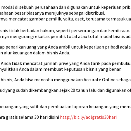
u modal di sebuah perusahaan dan digunakan untuk keperluan pri
sahaan besar biasanya merujuknya sebagai distribusi.
nya mencatat gambar pemilik, yaitu, aset, terutama termasuk uang
isnis tidak berbadan hukum, seperti perseorangan dan kemitraan.
irnya mengurangi ekuitas pemilik total atau total modal bisnis a
tiap penarikan uang yang Anda ambil untuk keperluan pribadi ad
an alur keuangan dalam bisnis Anda.
ika Anda tidak mencatat jumlah prive yang Anda tarik pada pembu
yulitkan Anda dalam membuat keputusan bisnis yang benar.
 bisnis, Anda bisa mencoba menggunakan Accurate Online sebaga
ud yang sudah dikembangkan sejak 20 tahun lalu dan digunakan ole
 keuangan yang sulit dan pembuatan laporan keuangan yang mem
 gratis selama 30 hari disini
http://bit.ly/aolgratis30hari