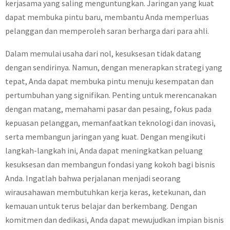
kerjasama yang saling menguntungkan. Jaringan yang kuat
dapat membuka pintu baru, membantu Anda memperluas
pelanggan dan memperoleh saran berharga dari para ahli.
Dalam memulai usaha dari nol, kesuksesan tidak datang
dengan sendirinya. Namun, dengan menerapkan strategi yang
tepat, Anda dapat membuka pintu menuju kesempatan dan
pertumbuhan yang signifikan. Penting untuk merencanakan
dengan matang, memahami pasar dan pesaing, fokus pada
kepuasan pelanggan, memanfaatkan teknologi dan inovasi,
serta membangun jaringan yang kuat. Dengan mengikuti
langkah-langkah ini, Anda dapat meningkatkan peluang
kesuksesan dan membangun fondasi yang kokoh bagi bisnis
Anda. Ingatlah bahwa perjalanan menjadi seorang
wirausahawan membutuhkan kerja keras, ketekunan, dan
kemauan untuk terus belajar dan berkembang. Dengan
komitmen dan dedikasi, Anda dapat mewujudkan impian bisnis