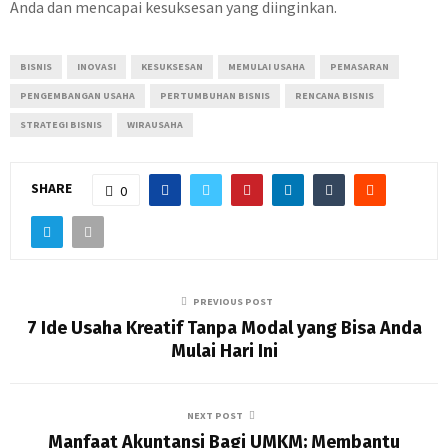
Anda dan mencapai kesuksesan yang diinginkan.
BISNIS
INOVASI
KESUKSESAN
MEMULAI USAHA
PEMASARAN
PENGEMBANGAN USAHA
PERTUMBUHAN BISNIS
RENCANA BISNIS
STRATEGI BISNIS
WIRAUSAHA
SHARE
0
PREVIOUS POST
7 Ide Usaha Kreatif Tanpa Modal yang Bisa Anda
Mulai Hari Ini
NEXT POST
Manfaat Akuntansi Bagi UMKM; Membantu