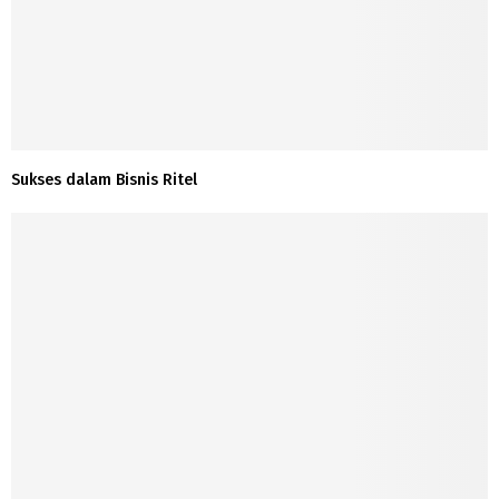
Sukses dalam Bisnis Ritel