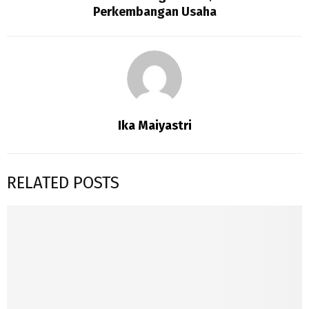
Perkembangan Usaha
Ika Maiyastri
RELATED POSTS