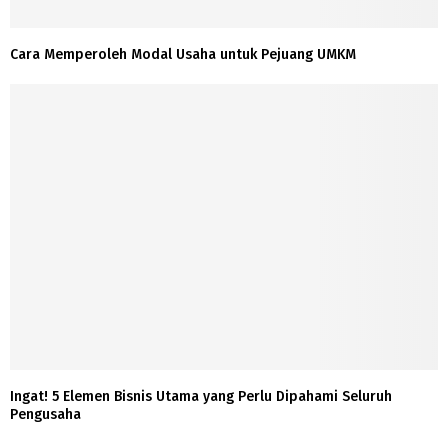
Cara Memperoleh Modal Usaha untuk Pejuang UMKM
Ingat! 5 Elemen Bisnis Utama yang Perlu Dipahami Seluruh
Pengusaha