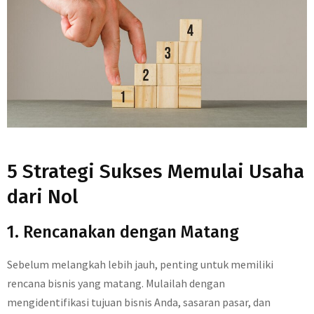
5 Strategi Sukses Memulai Usaha
dari Nol
1. Rencanakan dengan Matang
Sebelum melangkah lebih jauh, penting untuk memiliki
rencana bisnis yang matang. Mulailah dengan
mengidentifikasi tujuan bisnis Anda, sasaran pasar, dan