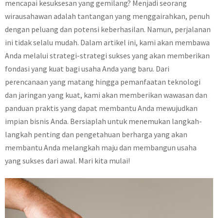
mencapai kesuksesan yang gemilang? Menjadi seorang
wirausahawan adalah tantangan yang menggairahkan, penuh
dengan peluang dan potensi keberhasilan. Namun, perjalanan
ini tidak selalu mudah. Dalam artikel ini, kami akan membawa
Anda melalui strategi-strategi sukses yang akan memberikan
fondasi yang kuat bagi usaha Anda yang baru. Dari
perencanaan yang matang hingga pemanfaatan teknologi
dan jaringan yang kuat, kami akan memberikan wawasan dan
panduan praktis yang dapat membantu Anda mewujudkan
impian bisnis Anda. Bersiaplah untuk menemukan langkah-
langkah penting dan pengetahuan berharga yang akan
membantu Anda melangkah maju dan membangun usaha
yang sukses dari awal. Mari kita mulai!