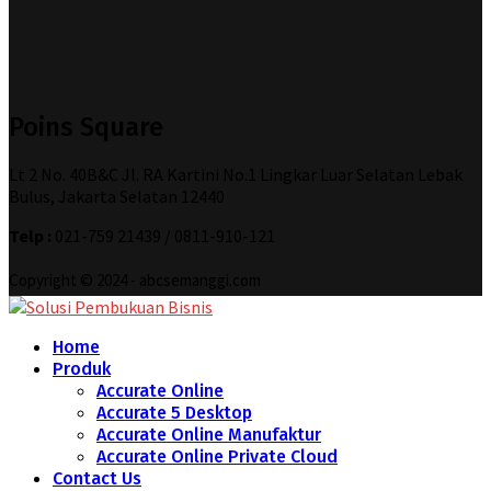
Poins Square
Lt 2 No. 40B&C Jl. RA Kartini No.1 Lingkar Luar Selatan Lebak
Bulus, Jakarta Selatan 12440
Telp :
021-759 21439 / 0811-910-121
Copyright © 2024 - abcsemanggi.com
Home
Produk
Accurate Online
Accurate 5 Desktop
Accurate Online Manufaktur
Accurate Online Private Cloud
Contact Us