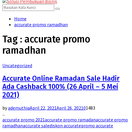
for:
Menu
Search
Search
for:
Home
accurate promo ramadhan
Tag : accurate promo
ramadhan
Uncategorized
Accurate Online Ramadan Sale Hadir
Ada Cashback 100% (26 April – 5 Mei
2021)
by
ademuthia
April 22, 2021
April 26, 2021
0
1483
...
accurate promo 2021
accurate promo ramadan
accurate promo
ramadhan
accurate sale
diskon accurate
promo accurate