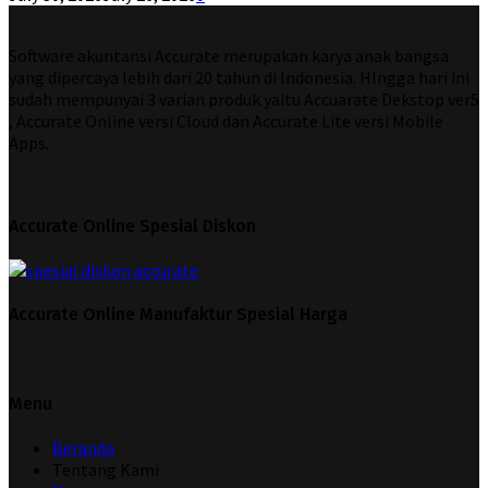
Software akuntansi Accurate merupakan karya anak bangsa
yang dipercaya lebih dari 20 tahun di Indonesia. HIngga hari ini
sudah mempunyai 3 varian produk yaitu Accuarate Dekstop ver5
, Accurate Online versi Cloud dan Accurate Lite versi Mobile
Apps.
Accurate Online Spesial Diskon
Accurate Online Manufaktur Spesial Harga
Menu
Beranda
Tentang Kami