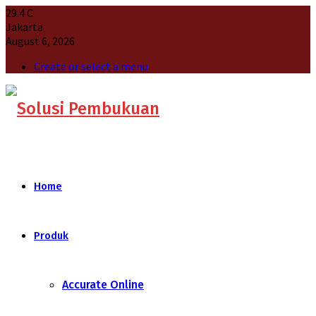
29.4
C
Jakarta
August 6, 2026
Create or select a menu
Home
Produk
Accurate Online