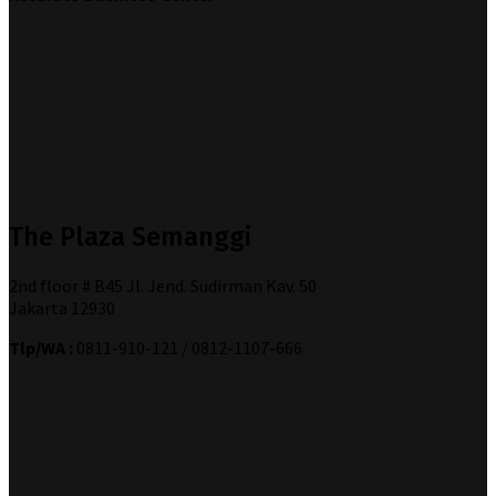
The Plaza Semanggi
2nd floor # B45 Jl. Jend. Sudirman Kav. 50
Jakarta 12930
Tlp/WA :
0811-910-121 / 0812-1107-666