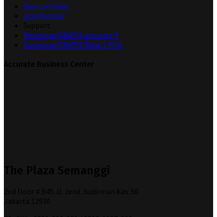
Demo Produk
Join Partner
Support
Download GRATIS Accurate 5
Download GRATIS Rene 2 POS
Accurate Business Center
The Plaza Semanggi
2nd floor # B45 Jl. Jend. Sudirman Kav. 50
Jakarta 12930