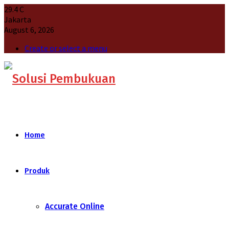
29.4
C
Jakarta
August 6, 2026
Create or select a menu
Home
Produk
Accurate Online