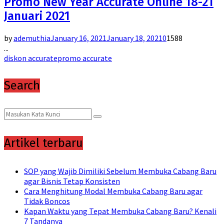
Promo New Year Accurate Online 18-21
Januari 2021
by
ademuthia
January 16, 2021
January 18, 2021
0
1588
...
diskon accurate
promo accurate
Search
Search
Search
for:
Artikel terbaru
SOP yang Wajib Dimiliki Sebelum Membuka Cabang Baru
agar Bisnis Tetap Konsisten
Cara Menghitung Modal Membuka Cabang Baru agar
Tidak Boncos
Kapan Waktu yang Tepat Membuka Cabang Baru? Kenali
7 Tandanya