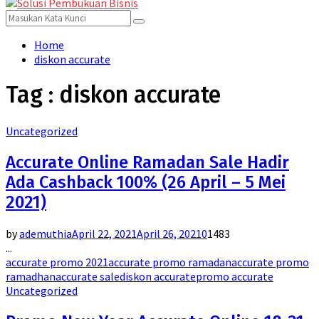
for:
Menu
Search
Search
for:
Home
diskon accurate
Tag : diskon accurate
Uncategorized
Accurate Online Ramadan Sale Hadir
Ada Cashback 100% (26 April – 5 Mei
2021)
by
ademuthia
April 22, 2021
April 26, 2021
0
1483
...
accurate promo 2021
accurate promo ramadan
accurate promo
ramadhan
accurate sale
diskon accurate
promo accurate
Uncategorized