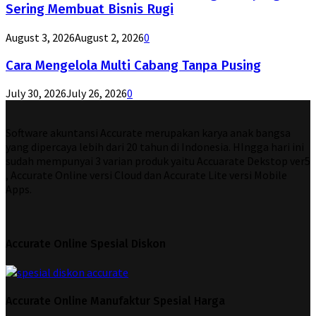
Sering Membuat Bisnis Rugi
August 3, 2026
August 2, 2026
0
Cara Mengelola Multi Cabang Tanpa Pusing
July 30, 2026
July 26, 2026
0
Software akuntansi Accurate merupakan karya anak bangsa
yang dipercaya lebih dari 20 tahun di Indonesia. HIngga hari ini
sudah mempunyai 3 varian produk yaitu Accuarate Dekstop ver5
, Accurate Online versi Cloud dan Accurate Lite versi Mobile
Apps.
Accurate Online Spesial Diskon
Accurate Online Manufaktur Spesial Harga