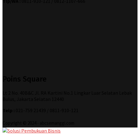
Tlp/WA :
0811-910-121 / 0812-1107-666
Poins Square
Lt 2 No. 40B&C Jl. RA Kartini No.1 Lingkar Luar Selatan Lebak
Bulus, Jakarta Selatan 12440
Telp :
021-759 21439 / 0811-910-121
Copyright © 2024 - abcsemanggi.com