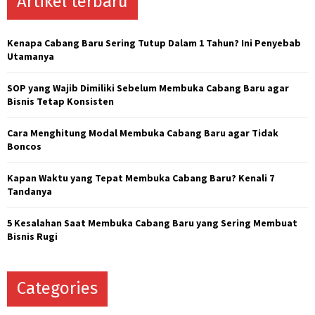
Artikel terbaru
h
f
A
o
Kenapa Cabang Baru Sering Tutup Dalam 1 Tahun? Ini Penyebab
r
R
Utamanya
:
C
SOP yang Wajib Dimiliki Sebelum Membuka Cabang Baru agar
Bisnis Tetap Konsisten
H
Cara Menghitung Modal Membuka Cabang Baru agar Tidak
Boncos
Kapan Waktu yang Tepat Membuka Cabang Baru? Kenali 7
Tandanya
5 Kesalahan Saat Membuka Cabang Baru yang Sering Membuat
Bisnis Rugi
Categories