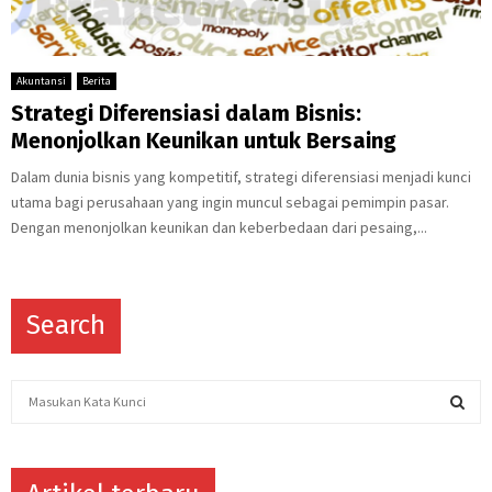
Akuntansi
Berita
Strategi Diferensiasi dalam Bisnis:
Menonjolkan Keunikan untuk Bersaing
Dalam dunia bisnis yang kompetitif, strategi diferensiasi menjadi kunci
utama bagi perusahaan yang ingin muncul sebagai pemimpin pasar.
Dengan menonjolkan keunikan dan keberbedaan dari pesaing,...
Search
S
e
a
S
r
c
E