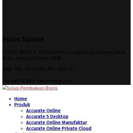
Poins Square
Lt 2 No. 40B&C Jl. RA Kartini No.1 Lingkar Luar Selatan Lebak
Bulus, Jakarta Selatan 12440
Telp :
021-759 21439 / 0811-910-121
Copyright © 2024 - abcsemanggi.com
Home
Produk
Accurate Online
Accurate 5 Desktop
Accurate Online Manufaktur
Accurate Online Private Cloud