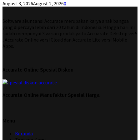
August 3, 2026
August 2, 2026
0
Software akuntansi Accurate merupakan karya anak bangsa
yang dipercaya lebih dari 20 tahun di Indonesia. HIngga hari ini
sudah mempunyai 3 varian produk yaitu Accuarate Dekstop ver5
, Accurate Online versi Cloud dan Accurate Lite versi Mobile
Apps.
Accurate Online Spesial Diskon
Accurate Online Manufaktur Spesial Harga
Menu
Beranda
Tentang Kami