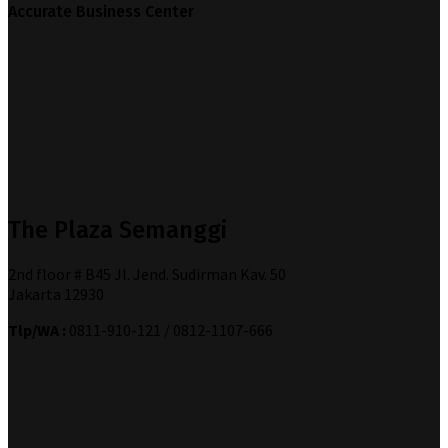
Accurate Business Center
The Plaza Semanggi
2nd floor # B45 Jl. Jend. Sudirman Kav. 50
Jakarta 12930
Tlp/WA :
0811-910-121 / 0812-1107-666